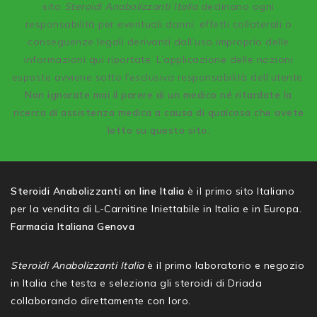
sito
Steroidi Anabolizzanti Italia
declinano ogni
responsabilità per eventuali danni, effetti collaterali o
conseguenze legali derivanti dall’uso improprio delle
informazioni qui riportate. L’applicazione delle nozioni
esposte avviene sotto l’esclusiva responsabilità dell’utente.
Non ignorate mai il parere di un medico né ritardate la
ricerca di assistenza medica a causa di qualcosa che avete
letto su questo sito.
Steroidi Anabolizzanti on line Italia
è il primo sito Italiano
per la vendita di L-Carnitine Iniettabile in Italia e in Europa.
Farmacia Italiana Genova
Steroidi Anabolizzanti Italia
è il primo laboratorio e negozio
in Italia che testa e seleziona gli steroidi di Driada
collaborando direttamente con loro.