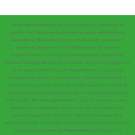
A
vvertenza Importante
: Le informazioni contenute in
questo sito hanno
esclusivamente scopo informativo e
divulgativo
. Non intendono in alcun modo sostituire il
parere, la diagnosi o il trattamento di un medico
professionista o di un operatore sanitario qualificato.
Nessun Consiglio Medico:
Il contenuto di questa pagina non
deve essere utilizzato per diagnosticare o curare un
problema di salute o una malattia. Consultate sempre il
vostro medico prima di intraprendere qualsiasi regime di
integrazione, terapia farmacologica o cambiamento nello
stile di vita.
Rischi e Legislazione:
L’uso di sostanze come i
peptidi può comportare gravi rischi per la salute e può
essere soggetto a restrizioni legali o normative anti-
doping (WADA) a seconda della giurisdizione e dell’ambito
sportivo.
Limitazione di Responsabilità:
L’autore e il