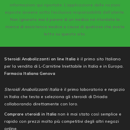
informazioni qui riportate. L’applicazione delle nozioni
esposte avviene sotto l’esclusiva responsabilità dell’utente.
Non ignorate mai il parere di un medico né ritardate la
ricerca di assistenza medica a causa di qualcosa che avete
letto su questo sito.
Steroidi Anabolizzanti on line Italia
è il primo sito Italiano
per la vendita di L-Carnitine Iniettabile in Italia e in Europa.
Farmacia Italiana Genova
Steroidi Anabolizzanti Italia
è il primo laboratorio e negozio
in Italia che testa e seleziona gli steroidi di Driada
collaborando direttamente con loro.
Comprare steroidi in Italia
non è mai stato così semplice e
rapido con prezzi molto più competitivi degli altri negozi
online.