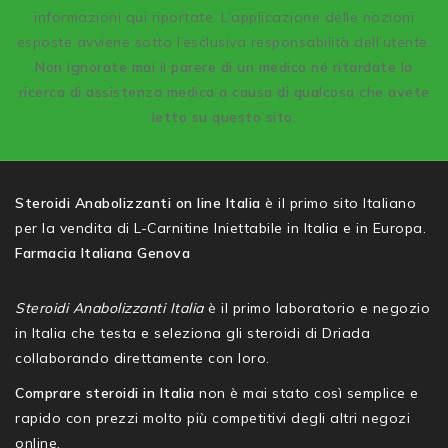
informazioni qui riportate. L’applicazione delle nozioni
esposte avviene sotto l’esclusiva responsabilità dell’utente.
Non ignorate mai il parere di un medico né ritardate la
ricerca di assistenza medica a causa di qualcosa che avete
letto su questo sito.
Steroidi Anabolizzanti on line Italia
è il primo sito Italiano
per la vendita di L-Carnitine Iniettabile in Italia e in Europa.
Farmacia Italiana Genova
Steroidi Anabolizzanti Italia
è il primo laboratorio e negozio
in Italia che testa e seleziona gli steroidi di Driada
collaborando direttamente con loro.
Comprare steroidi in Italia
non è mai stato così semplice e
rapido con prezzi molto più competitivi degli altri negozi
online.