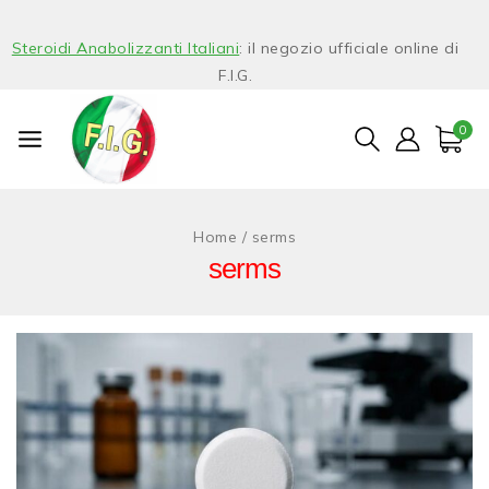
Steroidi Anabolizzanti Italiani
: il negozio ufficiale online di
F.I.G.
0
Home
/
serms
serms