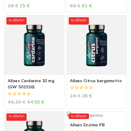
0
0
18
€
15
€
66
€
61
€
out
out
of
of
5
5
In offerta!
In offerta!
Allaes Cardarina 10 mg
Allaes Citrus bergamotto
(GW 501516)
0
28
€
26
€
out
0
46,10
€
44,50
€
of
out
5
of
5
In offerta!
In offerta!
Allaes Enzima PB