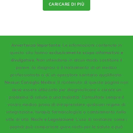
CARICARE DI PIÙ
A
vvertenza Importante
: Le informazioni contenute in
questo sito hanno
esclusivamente scopo informativo e
divulgativo
. Non intendono in alcun modo sostituire il
parere, la diagnosi o il trattamento di un medico
professionista o di un operatore sanitario qualificato.
Nessun Consiglio Medico:
Il contenuto di questa pagina non
deve essere utilizzato per diagnosticare o curare un
problema di salute o una malattia. Consultate sempre il
vostro medico prima di intraprendere qualsiasi regime di
integrazione, terapia farmacologica o cambiamento nello
stile di vita.
Rischi e Legislazione:
L’uso di sostanze come i
peptidi può comportare gravi rischi per la salute e può