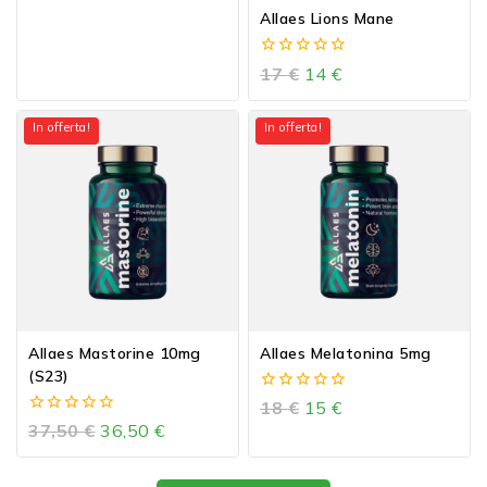
Allaes Lions Mane
0
17
€
14
€
out
of
5
In offerta!
In offerta!
Allaes Mastorine 10mg
Allaes Melatonina 5mg
(S23)
0
18
€
15
€
out
0
37,50
€
36,50
€
of
out
5
of
5