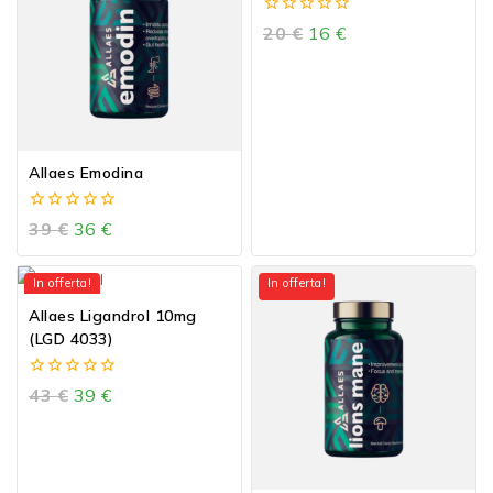
0
20
€
16
€
out
of
5
Allaes Emodina
0
39
€
36
€
out
of
5
In offerta!
In offerta!
Allaes Ligandrol 10mg
(LGD 4033)
0
43
€
39
€
out
of
5