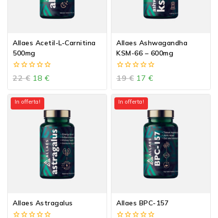
Allaes Acetil-L-Carnitina
Allaes Ashwagandha
500mg
KSM-66 – 600mg
0
0
22
€
18
€
19
€
17
€
out
out
of
of
5
5
In offerta!
In offerta!
Allaes Astragalus
Allaes BPC-157