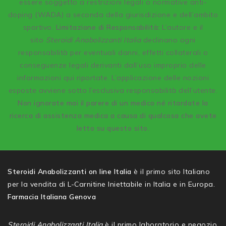
essere soggetto a restrizioni legali o normative anti-
doping (WADA) a seconda della giurisdizione e dell’ambito
sportivo.
Limitazione di Responsabilità:
L’autore e il
sito
Steroidi Anabolizzanti Italia
declinano ogni
responsabilità per eventuali danni, effetti collaterali o
conseguenze legali derivanti dall’uso improprio delle
informazioni qui riportate. L’applicazione delle nozioni
esposte avviene sotto l’esclusiva responsabilità dell’utente.
Non ignorate mai il parere di un medico né ritardate la
ricerca di assistenza medica a causa di qualcosa che avete
letto su questo sito.
Steroidi Anabolizzanti on line Italia
è il primo sito Italiano
per la vendita di L-Carnitine Iniettabile in Italia e in Europa.
Farmacia Italiana Genova
Steroidi Anabolizzanti Italia
è il primo laboratorio e negozio