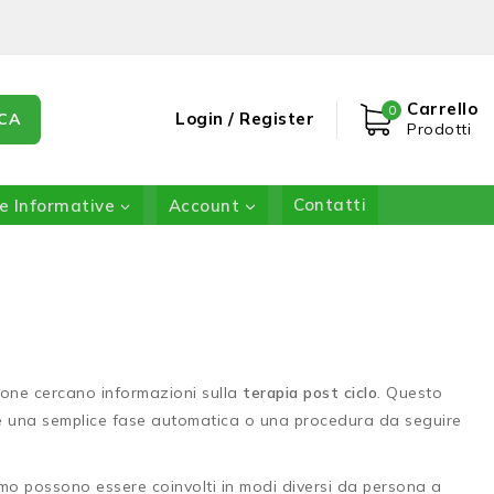
Carrello
0
Login / Register
CA
Prodotti
e Informative
Account
Contatti
one cercano informazioni sulla
terapia post ciclo
. Questo
me una semplice fase automatica o una procedura da seguire
ismo possono essere coinvolti in modi diversi da persona a