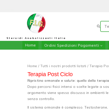
Il Negozio Di F.I.G.: In Collaborazione Con DRIADA SHOP
Steroidi Anabolizzanti Italia
Home
Ordini Spedizioni Pagamenti
Home
/
Tutti i nostri prodotti listati
/
Terapia Pos
Terapia Post Ciclo
Ripristino ormonale e salute: quello della terap
Dopo percorsi fisici intensi o scelte legate a s
argomento viene spesso discusso in ambienti l
senza controllo.
Il sistema ormonale è complesso. Testosterone, e