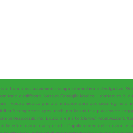
o sito hanno
esclusivamente scopo informativo e divulgativo
. No
anitario qualificato.
Nessun Consiglio Medico:
Il contenuto di q
re il vostro medico prima di intraprendere qualsiasi regime di 
idi può comportare gravi rischi per la salute e può essere sogg
one di Responsabilità:
L’autore e il sito
Steroidi Anabolizzanti Ital
delle informazioni qui riportate. L’applicazione delle nozioni es