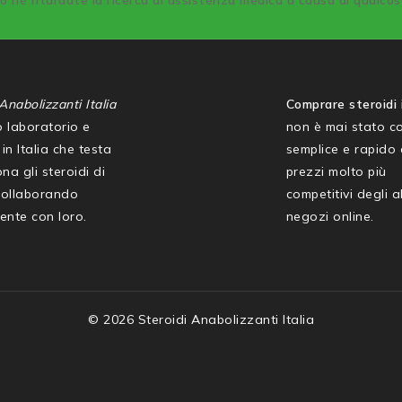
co né ritardate la ricerca di assistenza medica a causa di qualco
Anabolizzanti Italia
Comprare steroidi i
mo laboratorio e
non è mai stato co
in Italia che testa
semplice e rapido
na gli steroidi di
prezzi molto più
collaborando
competitivi degli al
ente con loro.
negozi online.
© 2026 Steroidi Anabolizzanti Italia