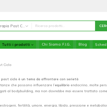
CER
Tutti i prodotti
Chi Siamo: F.I.G.
Blog
Sched
t Ciclo
ia post ciclo è un tema da affrontare con serietà
ostanze che possono influenzare l’
equilibrio
endocrino, molte pers
egati al bodybuilding, ma non dovrebbe mai essere trattato co
strogeni, fertilità, umore, energia, libido, pressione e metabol