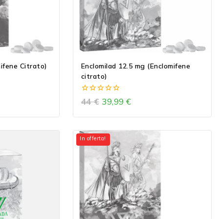
ifene Citrato)
Enclomilad 12.5 mg (Enclomifene
citrato)
0
44
€
39,99
€
out
of
5
In offerta!