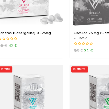
aberos (Cabergolina) 0.125mg
Clomilad 25 mg (Clom
– Clomid
0
46
€
42
€
ut
0
36
€
31
€
f
out
5
of
5
 offerta!
In offerta!