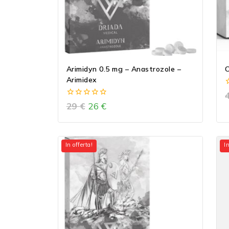
Arimidyn 0.5 mg – Anastrozole –
C
Arimidex
o
0
29
€
26
€
o
out
of
5
In offerta!
In