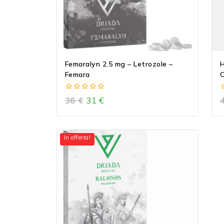
Femaralyn 2.5 mg – Letrozole –
HC
Femara
C
0
36
€
31
€
out
o
of
o
5
In offerta!