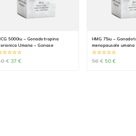
G 5000iu – Gonadotropina
HMG 75iu – Gonadot
orionica Umana – Gonase
menopausale umana
0
0
40
€
37
€
56
€
50
€
ut
out
f
of
5
5