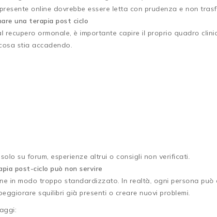
presente online dovrebbe essere letta con prudenza e non tras
inare una terapia post ciclo
al recupero ormonale, è importante capire il proprio quadro cli
e cosa stia accadendo.
olo su forum, esperienze altrui o consigli non verificati.
apia post-ciclo può non servire
ne in modo troppo standardizzato. In realtà, ogni persona può av
ggiorare squilibri già presenti o creare nuovi problemi.
aggi: