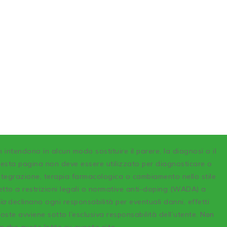
n intendono in alcun modo sostituire il parere, la diagnosi o il
uesta pagina non deve essere utilizzato per diagnosticare o
integrazione, terapia farmacologica o cambiamento nello stile
etto a restrizioni legali o normative anti-doping (WADA) a
ia
declinano ogni responsabilità per eventuali danni, effetti
poste avviene sotto l’esclusiva responsabilità dell’utente.
Non