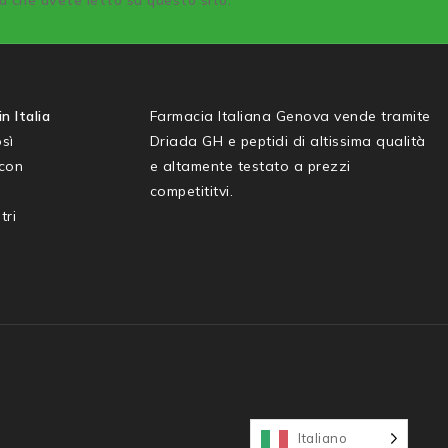
sa che avete letto su questo sito.
n Italia
Farmacia Italiana Genova vende tramite
sì
Driada GH e peptidi di altissima qualità
 con
e altamente testato a prezzi
competititvi.
tri
Italiano