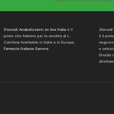
ignorate mai il parere di un medi
Steroidi Anabolizzanti on line Italia
è il
Steroidi 
primo sito Italiano per la vendita di L-
è il pri
Carnitine Iniettabile in Italia e in Europa.
negozio 
Farmacia Italiana Genova
e selezio
Driada 
direttam