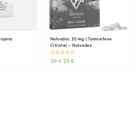
ropina
Nolvados 10 mg (Tamoxifene
Citrate) – Nolvadex
0
28
€
25
€
out
of
5