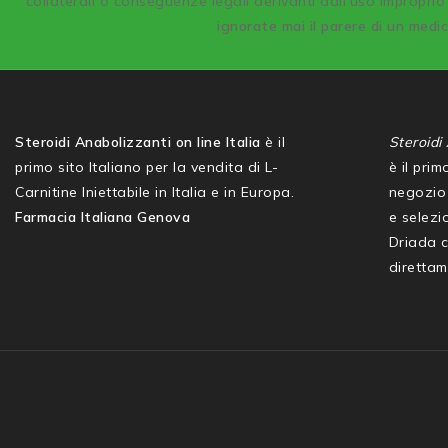
collaterali o conseguenze legali derivanti dall’uso improprio 
ignorate mai il parere di un medi
Steroidi Anabolizzanti on line Italia
è il
Steroidi 
primo sito Italiano per la vendita di L-
è il pri
Carnitine Iniettabile in Italia e in Europa.
negozio 
Farmacia Italiana Genova
e selezio
Driada 
direttam