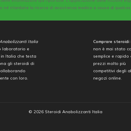
delle informazioni qui riportate. L’applicazione delle nozioni es
co né ritardate la ricerca di assistenza medica a causa di qualco
Anabolizzanti Italia
Comprare steroidi i
mo laboratorio e
non è mai stato co
in Italia che testa
semplice e rapido
na gli steroidi di
prezzi molto più
collaborando
competitivi degli al
ente con loro.
negozi online.
© 2026 Steroidi Anabolizzanti Italia