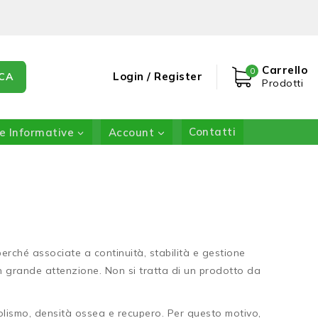
Carrello
0
Login / Register
CA
Prodotti
e Informative
Account
Contatti
rché associate a continuità, stabilità e gestione
n grande attenzione. Non si tratta di un prodotto da
abolismo, densità ossea e recupero. Per questo motivo,