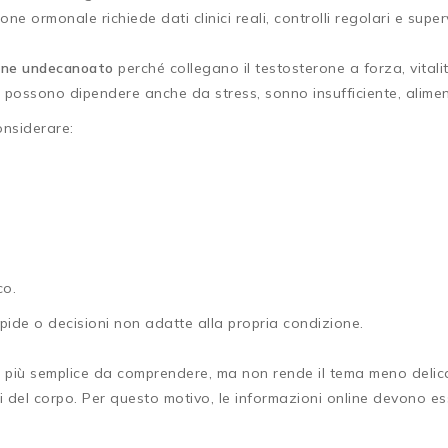
e ormonale richiede dati clinici reali, controlli regolari e supe
one undecanoato
perché collegano il testosterone a forza, vital
 possono dipendere anche da stress, sonno insufficiente, alime
onsiderare:
co.
apide o decisioni non adatte alla propria condizione.
più semplice da comprendere, ma non rende il tema meno delica
 del corpo. Per questo motivo, le informazioni online devono e