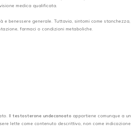
rvisione medica qualificata.
ità e benessere generale. Tuttavia, sintomi come stanchezza,
ntazione, farmaci o condizioni metaboliche.
to. Il
testosterone undecanoato
appartiene comunque a un
ssere lette come contenuto descrittivo, non come indicazione