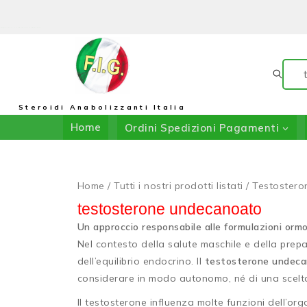
Il Negozio Di F.I.G.: In Collaborazione Con DRIADA SHOP
Steroidi Anabolizzanti Italia
Home
Ordini Spedizioni Pagamenti
Home
/
Tutti i nostri prodotti listati
/
Testostero
testosterone undecanoato
Un approccio responsabile alle formulazioni orm
Nel contesto della salute maschile e della prep
dell’equilibrio endocrino. Il
testosterone undec
considerare in modo autonomo, né di una scelta 
Il testosterone influenza molte funzioni dell’or