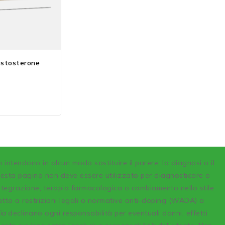
estosterone
n intendono in alcun modo sostituire il parere, la diagnosi o il
uesta pagina non deve essere utilizzato per diagnosticare o
integrazione, terapia farmacologica o cambiamento nello stile
etto a restrizioni legali o normative anti-doping (WADA) a
ia
declinano ogni responsabilità per eventuali danni, effetti