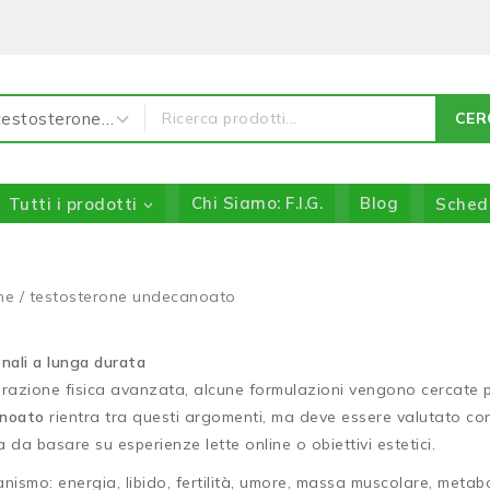
CER
Tutti i prodotti
Chi Siamo: F.I.G.
Blog
Sched
ne
/
testosterone undecanoato
onali a lunga durata
arazione fisica avanzata, alcune formulazioni vengono cercate pe
anoato
rientra tra questi argomenti, ma deve essere valutato co
da basare su esperienze lette online o obiettivi estetici.
ganismo: energia, libido, fertilità, umore, massa muscolare, met