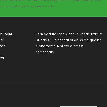
poste avviene sotto l’esclusiva responsabilità dell’utente.
Non
sa che avete letto su questo sito.
n Italia
Farmacia Italiana Genova vende tramite
sì
Driada GH e peptidi di altissima qualità
 con
e altamente testato a prezzi
competititvi.
tri