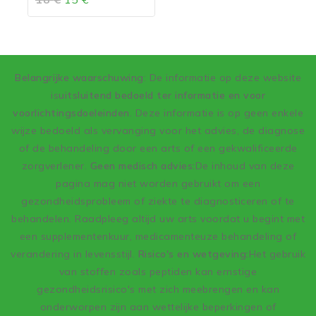
van
5
Belangrijke waarschuwing
: De informatie op deze website
is
uitsluitend bedoeld ter informatie en voor
voorlichtingsdoeleinden
. Deze informatie is op geen enkele
wijze bedoeld als vervanging voor het advies, de diagnose
of de behandeling door een arts of een gekwalificeerde
zorgverlener.
Geen medisch advies:
De inhoud van deze
pagina mag niet worden gebruikt om een
gezondheidsprobleem of ziekte te diagnosticeren of te
behandelen. Raadpleeg altijd uw arts voordat u begint met
een supplementenkuur, medicamenteuze behandeling of
verandering in levensstijl.
Risico's en wetgeving:
Het gebruik
van stoffen zoals peptiden kan ernstige
gezondheidsrisico's met zich meebrengen en kan
onderworpen zijn aan wettelijke beperkingen of