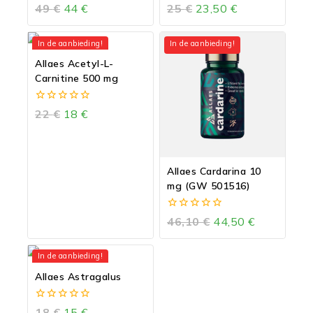
TMG
0
0
49
€
44
€
25
€
23,50
€
van
van
5
5
In de aanbieding!
In de aanbieding!
Allaes Acetyl-L-
Carnitine 500 mg
0
22
€
18
€
van
5
Allaes Cardarina 10
mg (GW 501516)
0
46,10
€
44,50
€
van
5
In de aanbieding!
Allaes Astragalus
0
18
€
15
€