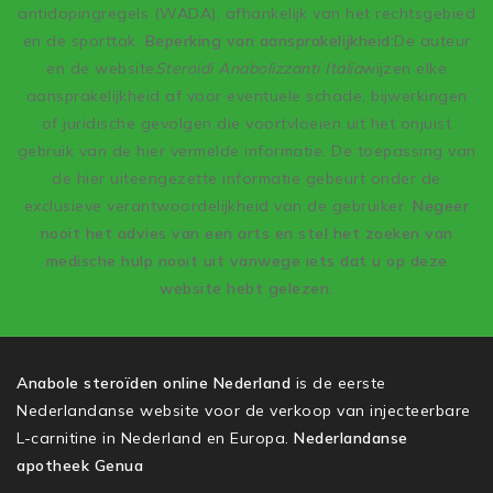
antidopingregels (WADA), afhankelijk van het rechtsgebied
en de sporttak.
Beperking van aansprakelijkheid:
De auteur
en de website
Steroidi Anabolizzanti Italia
wijzen elke
aansprakelijkheid af voor eventuele schade, bijwerkingen
of juridische gevolgen die voortvloeien uit het onjuist
gebruik van de hier vermelde informatie. De toepassing van
de hier uiteengezette informatie gebeurt onder de
exclusieve verantwoordelijkheid van de gebruiker.
Negeer
nooit het advies van een arts en stel het zoeken van
medische hulp nooit uit vanwege iets dat u op deze
website hebt gelezen.
Anabole steroïden online Nederland
is de eerste
Nederlandanse website voor de verkoop van injecteerbare
L-carnitine in Nederland en Europa.
Nederlandanse
apotheek Genua