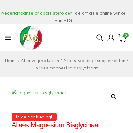
Nederlandanse anabole steroïden
: de officiële online winkel
van F.I.G.
0
Home
/
Al onze producten
/
Allaes-voedingssupplementen
/
Allaes magnesiumbisglycinaat
In de aanbieding!
Allaes Magnesium Bisglycinaat