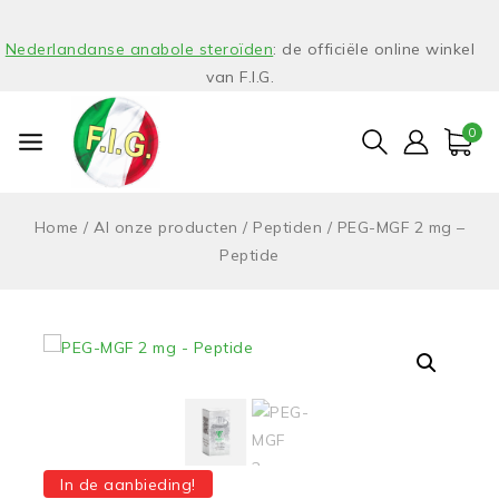
Nederlandanse anabole steroïden
: de officiële online winkel
van F.I.G.
0
Home
/
Al onze producten
/
Peptiden
/
PEG-MGF 2 mg –
Peptide
In de aanbieding!