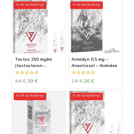
In de aanbieding!
In de aanbieding!
Testos 250 mg/ml
Arimidyn 0,5 mg –
(testosteron-
Anastrozol – Arimidex
enantaat)
0
0
44
€
39
€
29
€
26
€
van
van
5
5
In de aanbieding!
In de aanbieding!