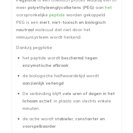
Pegylatie
is een chemisch proces waarbij één of
meer
polyethyleenglycolketens (PEG)
aan
het
oorspronkelijke
peptide
worden gekoppeld
PEG is een
inert, niet-toxisch en biologisch
neutraal
molecuul dat niet door het
immuunsysteem wordt herkend.
Dankzij pegylatie:
het peptide wordt
beschermd tegen
enzymatische afbraak
de biologische halfwaardetijd wordt
aanzienlijk verlengd
De verbinding blijft
vele uren of dagen in het
lichaam actief
, in plaats van slechts enkele
minuten.
de actie wordt
stabieler, constanter en
voorspelbaarder