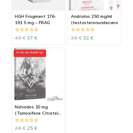
HGH Fragment 176-
Andriolos 250 mg/ml
191 5 mg – FRAG
(testosteronundecanoaat)
0
0
40
€
37
€
36
€
32
€
van
van
5
5
In de aanbieding!
Nolvados 10 mg
(Tamoxifene Citrate)
– Nolvadex
0
28
€
25
€
van