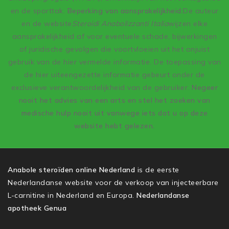
en de sporttak.
Beperking van aansprakelijkheid:
De auteur
en de website
Steroidi Anabolizzanti Italia
wijzen elke
aansprakelijkheid af voor eventuele schade, bijwerkingen
of juridische gevolgen die voortvloeien uit het onjuist
gebruik van de hier vermelde informatie. De toepassing van
de hier uiteengezette informatie gebeurt onder de
exclusieve verantwoordelijkheid van de gebruiker.
Negeer
nooit het advies van een arts en stel het zoeken van
medische hulp nooit uit vanwege iets dat u op deze
website hebt gelezen.
Anabole steroïden online Nederland
is de eerste
Nederlandanse website voor de verkoop van injecteerbare
L-carnitine in Nederland en Europa.
Nederlandanse
apotheek Genua