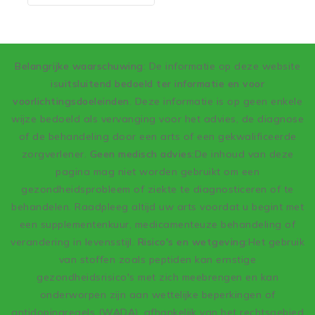
5
Belangrijke waarschuwing
: De informatie op deze website
is
uitsluitend bedoeld ter informatie en voor
voorlichtingsdoeleinden
. Deze informatie is op geen enkele
wijze bedoeld als vervanging voor het advies, de diagnose
of de behandeling door een arts of een gekwalificeerde
zorgverlener.
Geen medisch advies:
De inhoud van deze
pagina mag niet worden gebruikt om een
gezondheidsprobleem of ziekte te diagnosticeren of te
behandelen. Raadpleeg altijd uw arts voordat u begint met
een supplementenkuur, medicamenteuze behandeling of
verandering in levensstijl.
Risico's en wetgeving:
Het gebruik
van stoffen zoals peptiden kan ernstige
gezondheidsrisico's met zich meebrengen en kan
onderworpen zijn aan wettelijke beperkingen of
antidopingregels (WADA), afhankelijk van het rechtsgebied