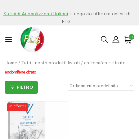
Steroidi Anabolizzanti Italiani
: il negozio ufficiale online di
F.I.G.
0
Home
/
Tutti i nostri prodotti listati
/
enclomifene citrato
enclomifene citrato
FILTRO
In offerta!