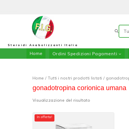
Il Negozio Di F.I.G.: In Collaborazione Con DRIADA SHOP
Steroidi Anabolizzanti Italia
Home
Ordini Spedizioni Pagamenti
Home
/
Tutti i nostri prodotti listati
/
gonadotrop
gonadotropina corionica umana
Visualizzazione del risultato
In offerta!