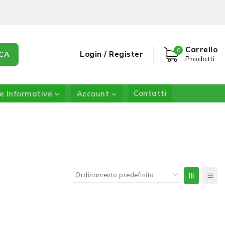
Carrello
0
Login / Register
CA
Prodotti
e Informative
Account
Contatti