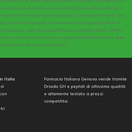
n intendono in alcun modo sostituire il parere, la diagnosi o il
uesta pagina non deve essere utilizzato per diagnosticare o
integrazione, terapia farmacologica o cambiamento nello stile
etto a restrizioni legali o normative anti-doping (WADA) a
ia
declinano ogni responsabilità per eventuali danni, effetti
poste avviene sotto l’esclusiva responsabilità dell’utente.
Non
sa che avete letto su questo sito.
n Italia
Farmacia Italiana Genova vende tramite
sì
Driada GH e peptidi di altissima qualità
 con
e altamente testato a prezzi
competititvi.
tri