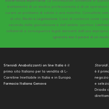
A
vvertenza Importante
: Le informazioni contenute in quest
trattamento di un medico professionista o di un operatore s
curare un problema di salute o una malattia. Consultate semp
di vita.
Rischi e Legislazione:
L’uso di sostanze come i pept
seconda della giurisdizione e dell’ambito sportivo.
Limitazi
collaterali o conseguenze legali derivanti dall’uso improprio 
ignorate mai il parere di un medi
Steroidi Anabolizzanti on line Italia
è il
Steroidi 
primo sito Italiano per la vendita di L-
è il pri
Carnitine Iniettabile in Italia e in Europa.
negozio 
Farmacia Italiana Genova
e selezio
Driada 
direttam