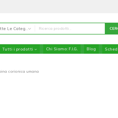
CER
Tutti i prodotti
Chi Siamo: F.I.G.
Blog
Sched
ina corionica umana