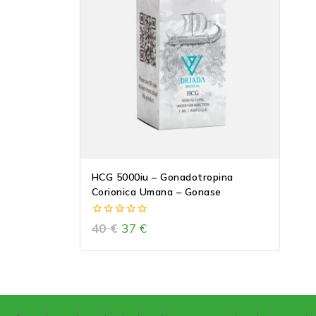
HCG 5000iu – Gonadotropina
Corionica Umana – Gonase
0
40
€
37
€
out
of
5