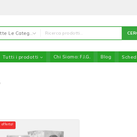
CER
Tutti i prodotti
Chi Siamo: F.I.G.
Blog
Sched
e
 offerta!