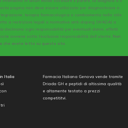
n intendono in alcun modo sostituire il parere, la diagnosi o il
uesta pagina non deve essere utilizzato per diagnosticare o
integrazione, terapia farmacologica o cambiamento nello stile
etto a restrizioni legali o normative anti-doping (WADA) a
ia
declinano ogni responsabilità per eventuali danni, effetti
poste avviene sotto l’esclusiva responsabilità dell’utente.
Non
sa che avete letto su questo sito.
n Italia
Farmacia Italiana Genova vende tramite
sì
Driada GH e peptidi di altissima qualità
 con
e altamente testato a prezzi
competititvi.
tri