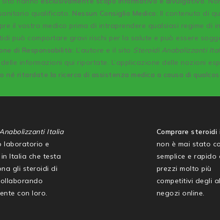
o sito hanno
esclusivamente scopo informativo e divulgativo
. No
anitario qualificato.
Nessun Consiglio Medico:
Il contenuto di q
re il vostro medico prima di intraprendere qualsiasi regime di 
idi può comportare gravi rischi per la salute e può essere sogg
one di Responsabilità:
L’autore e il sito
Steroidi Anabolizzanti Ital
delle informazioni qui riportate. L’applicazione delle nozioni es
co né ritardate la ricerca di assistenza medica a causa di qualco
Anabolizzanti Italia
Comprare steroidi i
mo laboratorio e
non è mai stato co
in Italia che testa
semplice e rapido
na gli steroidi di
prezzi molto più
collaborando
competitivi degli al
ente con loro.
negozi online.