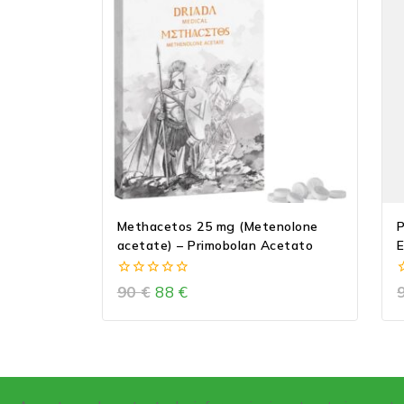
Methacetos 25 mg (Metenolone
P
acetate) – Primobolan Acetato
E
0
90
€
88
€
out
o
of
o
5