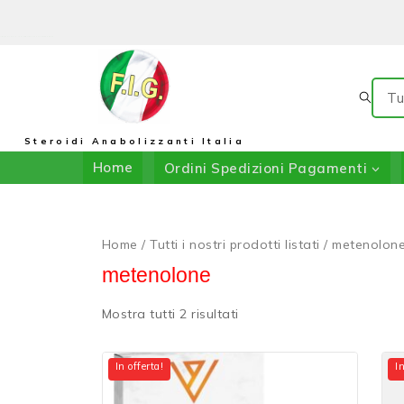
Il Negozio Di F.I.G.: In Collaborazione Con DRIADA SHOP
Steroidi Anabolizzanti Italia
Home
Ordini Spedizioni Pagamenti
Home
/
Tutti i nostri prodotti listati
/
metenolon
metenolone
Mostra tutti
2
risultati
In offerta!
In