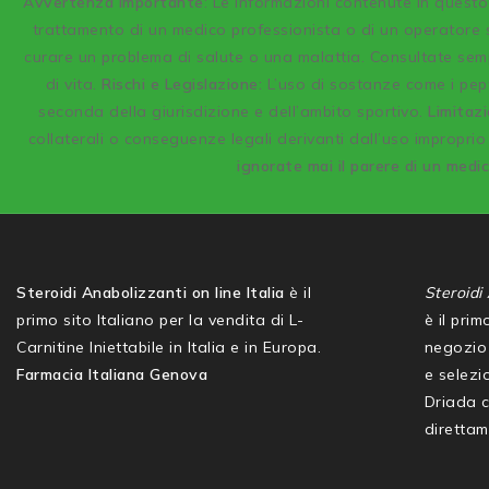
A
vvertenza Importante
: Le informazioni contenute in quest
trattamento di un medico professionista o di un operatore s
curare un problema di salute o una malattia. Consultate semp
di vita.
Rischi e Legislazione:
L’uso di sostanze come i pept
seconda della giurisdizione e dell’ambito sportivo.
Limitazi
collaterali o conseguenze legali derivanti dall’uso improprio 
ignorate mai il parere di un medi
Steroidi Anabolizzanti on line Italia
è il
Steroidi 
primo sito Italiano per la vendita di L-
è il pri
Carnitine Iniettabile in Italia e in Europa.
negozio 
Farmacia Italiana Genova
e selezio
Driada 
direttam