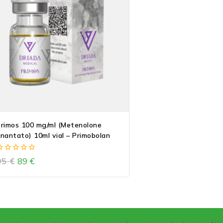
rimos 100 mg/ml (Metenolone
nantato) 10ml vial – Primobolan
0
95
€
89
€
ut
f
5