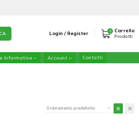
Carrello
0
Login / Register
CA
Prodotti
e Informative
Account
Contatti