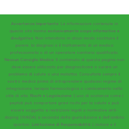
A
vvertenza Importante
: Le informazioni contenute in
questo sito hanno
esclusivamente scopo informativo e
divulgativo
. Non intendono in alcun modo sostituire il
parere, la diagnosi o il trattamento di un medico
professionista o di un operatore sanitario qualificato.
Nessun Consiglio Medico:
Il contenuto di questa pagina non
deve essere utilizzato per diagnosticare o curare un
problema di salute o una malattia. Consultate sempre il
vostro medico prima di intraprendere qualsiasi regime di
integrazione, terapia farmacologica o cambiamento nello
stile di vita.
Rischi e Legislazione:
L’uso di sostanze come i
peptidi può comportare gravi rischi per la salute e può
essere soggetto a restrizioni legali o normative anti-
doping (WADA) a seconda della giurisdizione e dell’ambito
sportivo.
Limitazione di Responsabilità:
L’autore e il