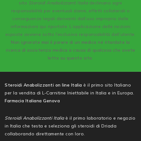
sito
Steroidi Anabolizzanti Italia
declinano ogni
responsabilità per eventuali danni, effetti collaterali o
conseguenze legali derivanti dall’uso improprio delle
informazioni qui riportate. L’applicazione delle nozioni
esposte avviene sotto l’esclusiva responsabilità dell’utente.
Non ignorate mai il parere di un medico né ritardate la
ricerca di assistenza medica a causa di qualcosa che avete
letto su questo sito.
Steroidi Anabolizzanti on line Italia
è il primo sito Italiano
per la vendita di L-Carnitine Iniettabile in Italia e in Europa.
Farmacia Italiana Genova
Steroidi Anabolizzanti Italia
è il primo laboratorio e negozio
in Italia che testa e seleziona gli steroidi di Driada
collaborando direttamente con loro.