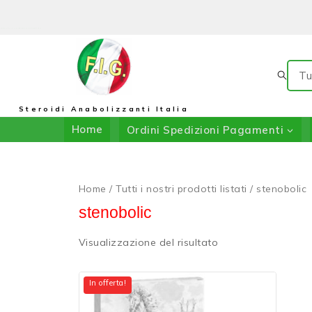
Il Negozio Di F.I.G.: In Collaborazione Con DRIADA SHOP
Steroidi Anabolizzanti Italia
Home
Ordini Spedizioni Pagamenti
Home
/
Tutti i nostri prodotti listati
/
stenobolic
stenobolic
Visualizzazione del risultato
In offerta!