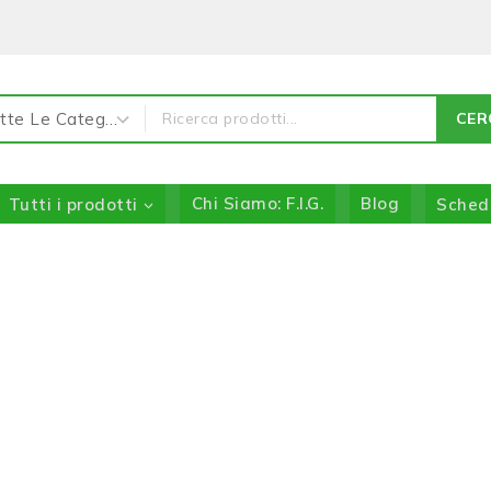
CER
Tutti i prodotti
Chi Siamo: F.I.G.
Blog
Sched