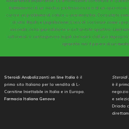
A
vvertenza Importante
: Le informazioni contenute in quest
trattamento di un medico professionista o di un operatore s
curare un problema di salute o una malattia. Consultate semp
di vita.
Rischi e Legislazione:
L’uso di sostanze come i pept
seconda della giurisdizione e dell’ambito sportivo.
Limitazi
collaterali o conseguenze legali derivanti dall’uso improprio 
ignorate mai il parere di un medi
Steroidi Anabolizzanti on line Italia
è il
Steroidi 
primo sito Italiano per la vendita di L-
è il pri
Carnitine Iniettabile in Italia e in Europa.
negozio 
Farmacia Italiana Genova
e selezio
Driada 
direttam