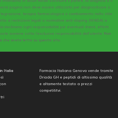
n intendono in alcun modo sostituire il parere, la diagnosi o il
uesta pagina non deve essere utilizzato per diagnosticare o
integrazione, terapia farmacologica o cambiamento nello stile
etto a restrizioni legali o normative anti-doping (WADA) a
ia
declinano ogni responsabilità per eventuali danni, effetti
poste avviene sotto l’esclusiva responsabilità dell’utente.
Non
sa che avete letto su questo sito.
n Italia
Farmacia Italiana Genova vende tramite
sì
Driada GH e peptidi di altissima qualità
 con
e altamente testato a prezzi
competititvi.
tri