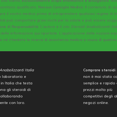
o sito hanno
esclusivamente scopo informativo e divulgativo
. No
anitario qualificato.
Nessun Consiglio Medico:
Il contenuto di q
re il vostro medico prima di intraprendere qualsiasi regime di 
idi può comportare gravi rischi per la salute e può essere sogg
one di Responsabilità:
L’autore e il sito
Steroidi Anabolizzanti Ital
delle informazioni qui riportate. L’applicazione delle nozioni es
co né ritardate la ricerca di assistenza medica a causa di qualco
Anabolizzanti Italia
Comprare steroidi i
mo laboratorio e
non è mai stato co
in Italia che testa
semplice e rapido
na gli steroidi di
prezzi molto più
collaborando
competitivi degli al
ente con loro.
negozi online.