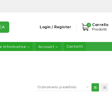
Carrello
0
Login / Register
CA
Prodotti
e Informative
Account
Contatti