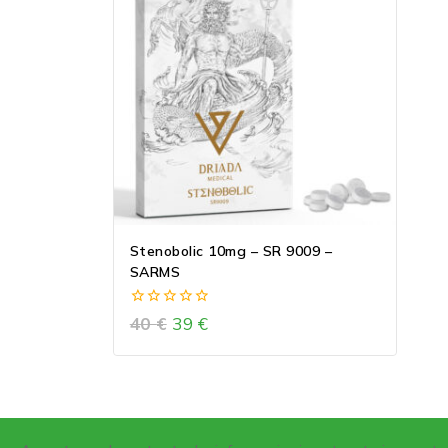
Stenobolic 10mg – SR 9009 –
SARMS
0
40
€
39
€
out
of
5