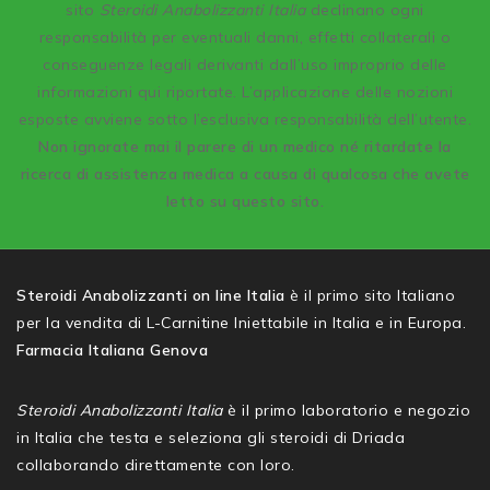
sito
Steroidi Anabolizzanti Italia
declinano ogni
responsabilità per eventuali danni, effetti collaterali o
conseguenze legali derivanti dall’uso improprio delle
informazioni qui riportate. L’applicazione delle nozioni
esposte avviene sotto l’esclusiva responsabilità dell’utente.
Non ignorate mai il parere di un medico né ritardate la
ricerca di assistenza medica a causa di qualcosa che avete
letto su questo sito.
Steroidi Anabolizzanti on line Italia
è il primo sito Italiano
per la vendita di L-Carnitine Iniettabile in Italia e in Europa.
Farmacia Italiana Genova
Steroidi Anabolizzanti Italia
è il primo laboratorio e negozio
in Italia che testa e seleziona gli steroidi di Driada
collaborando direttamente con loro.