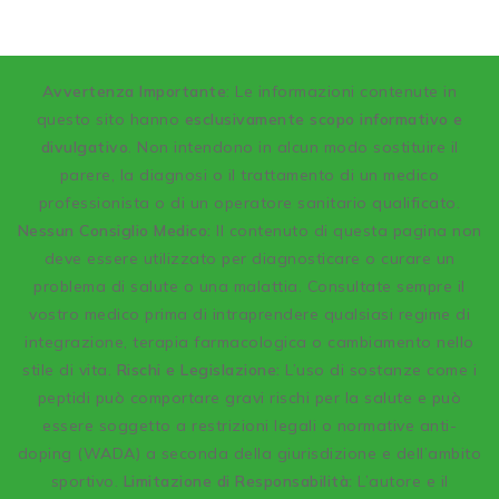
A
vvertenza Importante
: Le informazioni contenute in
questo sito hanno
esclusivamente scopo informativo e
divulgativo
. Non intendono in alcun modo sostituire il
parere, la diagnosi o il trattamento di un medico
professionista o di un operatore sanitario qualificato.
Nessun Consiglio Medico:
Il contenuto di questa pagina non
deve essere utilizzato per diagnosticare o curare un
problema di salute o una malattia. Consultate sempre il
vostro medico prima di intraprendere qualsiasi regime di
integrazione, terapia farmacologica o cambiamento nello
stile di vita.
Rischi e Legislazione:
L’uso di sostanze come i
peptidi può comportare gravi rischi per la salute e può
essere soggetto a restrizioni legali o normative anti-
doping (WADA) a seconda della giurisdizione e dell’ambito
sportivo.
Limitazione di Responsabilità:
L’autore e il