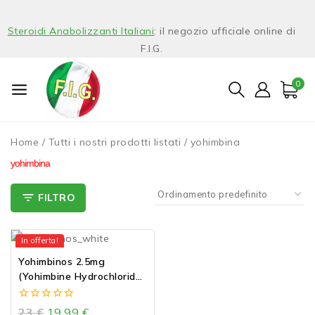
Steroidi Anabolizzanti Italiani
: il negozio ufficiale online di
F.I.G.
0
Home
/
Tutti i nostri prodotti listati
/
yohimbina
yohimbina
FILTRO
In offerta!
Yohimbinos 2.5mg
(Yohimbine Hydrochloride)
Yohimbina cloridrato
0
23
€
19,99
€