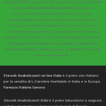
doping (WADA) a seconda della giurisdizione e dell’ambito
sportivo.
Limitazione di Responsabilità:
L’autore e il
sito
Steroidi Anabolizzanti Italia
declinano ogni
responsabilità per eventuali danni, effetti collaterali o
conseguenze legali derivanti dall’uso improprio delle
informazioni qui riportate. L’applicazione delle nozioni
esposte avviene sotto l’esclusiva responsabilità dell’utente.
Non ignorate mai il parere di un medico né ritardate la
ricerca di assistenza medica a causa di qualcosa che avete
letto su questo sito.
Steroidi Anabolizzanti on line Italia
è il primo sito Italiano
per la vendita di L-Carnitine Iniettabile in Italia e in Europa.
Farmacia Italiana Genova
Steroidi Anabolizzanti Italia
è il primo laboratorio e negozio