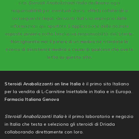
sito
Steroidi Anabolizzanti Italia
declinano ogni
responsabilità per eventuali danni, effetti collaterali o
conseguenze legali derivanti dall’uso improprio delle
informazioni qui riportate. L’applicazione delle nozioni
esposte avviene sotto l’esclusiva responsabilità dell’utente.
Non ignorate mai il parere di un medico né ritardate la
ricerca di assistenza medica a causa di qualcosa che avete
letto su questo sito.
Steroidi Anabolizzanti on line Italia
è il primo sito Italiano
per la vendita di L-Carnitine Iniettabile in Italia e in Europa.
Farmacia Italiana Genova
Steroidi Anabolizzanti Italia
è il primo laboratorio e negozio
in Italia che testa e seleziona gli steroidi di Driada
collaborando direttamente con loro.