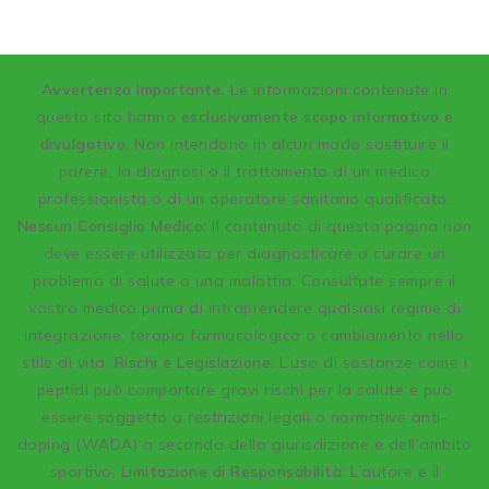
A
vvertenza Importante
: Le informazioni contenute in
questo sito hanno
esclusivamente scopo informativo e
divulgativo
. Non intendono in alcun modo sostituire il
parere, la diagnosi o il trattamento di un medico
professionista o di un operatore sanitario qualificato.
Nessun Consiglio Medico:
Il contenuto di questa pagina non
deve essere utilizzato per diagnosticare o curare un
problema di salute o una malattia. Consultate sempre il
vostro medico prima di intraprendere qualsiasi regime di
integrazione, terapia farmacologica o cambiamento nello
stile di vita.
Rischi e Legislazione:
L’uso di sostanze come i
peptidi può comportare gravi rischi per la salute e può
essere soggetto a restrizioni legali o normative anti-
doping (WADA) a seconda della giurisdizione e dell’ambito
sportivo.
Limitazione di Responsabilità:
L’autore e il