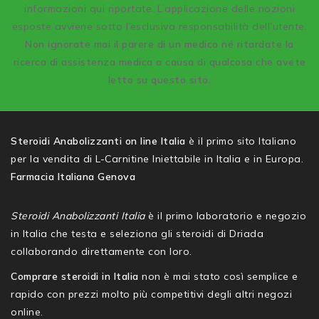
informazioni qui riportate. L’applicazione delle nozioni
esposte avviene sotto l’esclusiva responsabilità dell’utente.
Non ignorate mai il parere di un medico né ritardate la
ricerca di assistenza medica a causa di qualcosa che avete
letto su questo sito.
Steroidi Anabolizzanti on line Italia
è il primo sito Italiano
per la vendita di L-Carnitine Iniettabile in Italia e in Europa.
Farmacia Italiana Genova
Steroidi Anabolizzanti Italia
è il primo laboratorio e negozio
in Italia che testa e seleziona gli steroidi di Driada
collaborando direttamente con loro.
Comprare steroidi in Italia
non è mai stato così semplice e
rapido con prezzi molto più competitivi degli altri negozi
online.