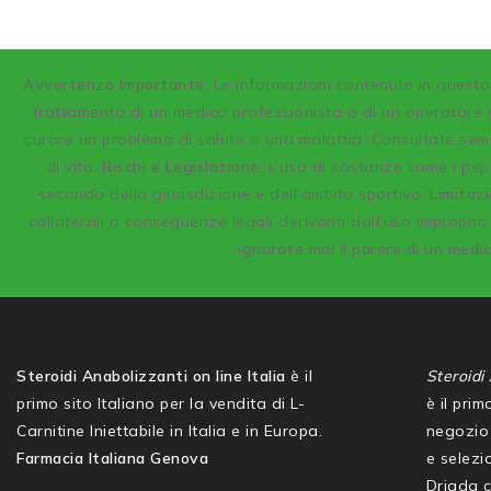
A
vvertenza Importante
: Le informazioni contenute in quest
trattamento di un medico professionista o di un operatore s
curare un problema di salute o una malattia. Consultate semp
di vita.
Rischi e Legislazione:
L’uso di sostanze come i pept
seconda della giurisdizione e dell’ambito sportivo.
Limitazi
collaterali o conseguenze legali derivanti dall’uso improprio 
ignorate mai il parere di un medi
Steroidi Anabolizzanti on line Italia
è il
Steroidi 
primo sito Italiano per la vendita di L-
è il pri
Carnitine Iniettabile in Italia e in Europa.
negozio 
Farmacia Italiana Genova
e selezio
Driada 