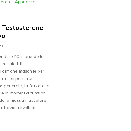
a Testosterone:
vo
23
endere l’Ormone della
nerale Il Il
l’ormone maschile per
 una componente
e generale, la forza e la
le in molteplici funzioni
 della massa muscolare
tavia, i livelli di Il