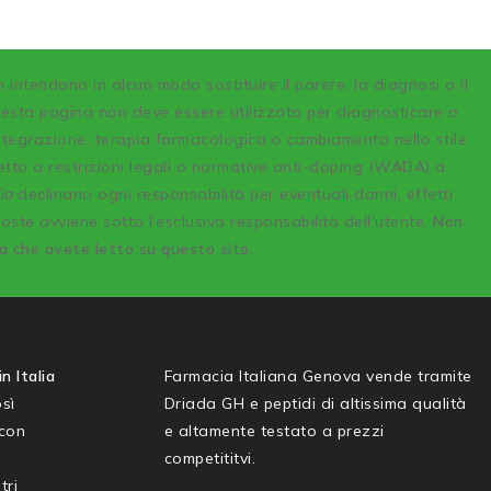
n intendono in alcun modo sostituire il parere, la diagnosi o il
uesta pagina non deve essere utilizzato per diagnosticare o
integrazione, terapia farmacologica o cambiamento nello stile
etto a restrizioni legali o normative anti-doping (WADA) a
ia
declinano ogni responsabilità per eventuali danni, effetti
poste avviene sotto l’esclusiva responsabilità dell’utente.
Non
sa che avete letto su questo sito.
n Italia
Farmacia Italiana Genova vende tramite
sì
Driada GH e peptidi di altissima qualità
 con
e altamente testato a prezzi
competititvi.
tri