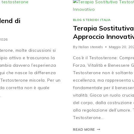
lend di
BLOG STEROIDI ITALIA
Terapia Sostitutiv
Approccio Innovati
 2026
By
Italian steroids
Maggio 20, 20
erone, molte discussioni si
ipio attivo e trascurano la
Cos’è il Testosterone: Compr
cambia davvero l’esperienza
Forza, Vitalità e Benessere Ge
qui che nasce la differenza
Testosterone non è soltanto 
 Testosterone miscela. Per un
eccellenza, ma rappresenta
da corretta non è quale
fondamentale per il benesser
…
vitalità. Gioca un ruolo crucia
del corpo, dalla costruzione
alla regolazione dell’umore. Tut
Testosterone…
READ MORE