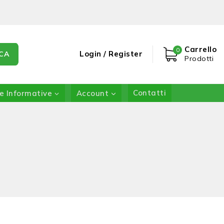
Carrello
0
Login / Register
CA
Prodotti
e Informative
Account
Contatti