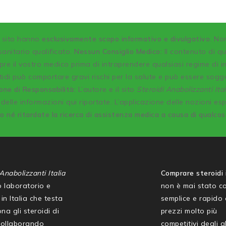
o sito hanno
esclusivamente scopo informativo e divulgativo
. No
anitario qualificato.
Nessun Consiglio Medico:
Il contenuto di q
re il vostro medico prima di intraprendere qualsiasi regime di 
idi può comportare gravi rischi per la salute e può essere sogg
one di Responsabilità:
L’autore e il sito
Steroidi Anabolizzanti Ital
delle informazioni qui riportate. L’applicazione delle nozioni es
co né ritardate la ricerca di assistenza medica a causa di qualco
Anabolizzanti Italia
Comprare steroidi i
mo laboratorio e
non è mai stato co
in Italia che testa
semplice e rapido
na gli steroidi di
prezzi molto più
collaborando
competitivi degli al