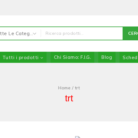
CER
Tutti i prodotti
Chi Siamo: F.I.G.
Blog
Sched
Home
/
trt
trt