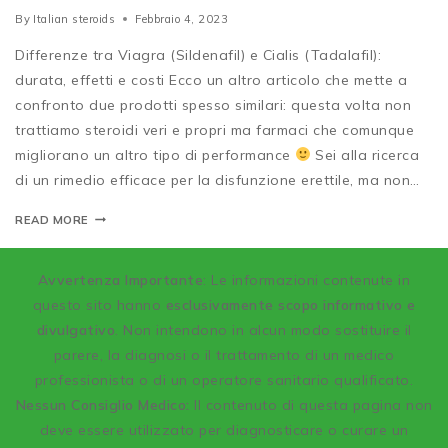
By
Italian steroids
Febbraio 4, 2023
Differenze tra Viagra (Sildenafil) e Cialis (Tadalafil):
durata, effetti e costi Ecco un altro articolo che mette a
confronto due prodotti spesso similari: questa volta non
trattiamo steroidi veri e propri ma farmaci che comunque
migliorano un altro tipo di performance
Sei alla ricerca
di un rimedio efficace per la disfunzione erettile, ma non…
READ MORE
A
vvertenza Importante
: Le informazioni contenute in
questo sito hanno
esclusivamente scopo informativo e
divulgativo
. Non intendono in alcun modo sostituire il
parere, la diagnosi o il trattamento di un medico
professionista o di un operatore sanitario qualificato.
Nessun Consiglio Medico:
Il contenuto di questa pagina non
deve essere utilizzato per diagnosticare o curare un