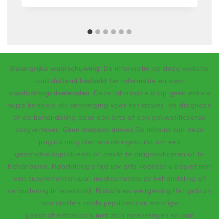
Belangrijke waarschuwing
: De informatie op deze website
is
uitsluitend bedoeld ter informatie en voor
voorlichtingsdoeleinden
. Deze informatie is op geen enkele
wijze bedoeld als vervanging voor het advies, de diagnose
of de behandeling door een arts of een gekwalificeerde
zorgverlener.
Geen medisch advies:
De inhoud van deze
pagina mag niet worden gebruikt om een
gezondheidsprobleem of ziekte te diagnosticeren of te
behandelen. Raadpleeg altijd uw arts voordat u begint met
een supplementenkuur, medicamenteuze behandeling of
verandering in levensstijl.
Risico's en wetgeving:
Het gebruik
van stoffen zoals peptiden kan ernstige
gezondheidsrisico's met zich meebrengen en kan