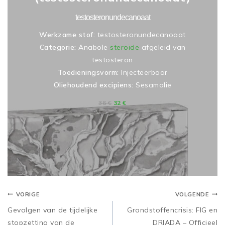
testosteronundecanoaat
Werkzame stof:
testosteronundecanoaat
Categorie:
Anabole
steroïde
afgeleid van
testosteron
Toedieningsvorm:
Injecteerbaar
Oliehoudend excipiens:
Sesamolie
36
€
32
€
VORIGE
VOLGENDE
Gevolgen van de tijdelijke
Grondstoffencrisis: FIG en
stopzetting van de
DRIADA – Officieel