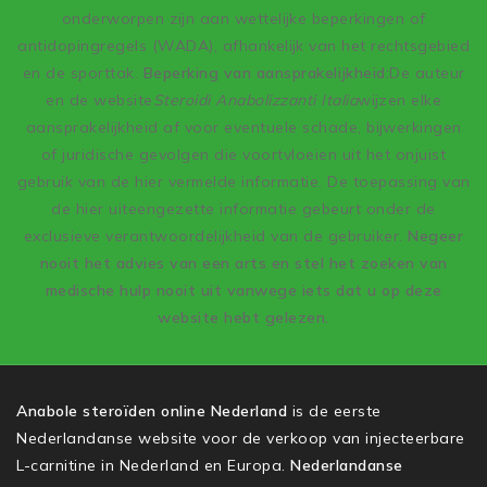
onderworpen zijn aan wettelijke beperkingen of
antidopingregels (WADA), afhankelijk van het rechtsgebied
en de sporttak.
Beperking van aansprakelijkheid:
De auteur
en de website
Steroidi Anabolizzanti Italia
wijzen elke
aansprakelijkheid af voor eventuele schade, bijwerkingen
of juridische gevolgen die voortvloeien uit het onjuist
gebruik van de hier vermelde informatie. De toepassing van
de hier uiteengezette informatie gebeurt onder de
exclusieve verantwoordelijkheid van de gebruiker.
Negeer
nooit het advies van een arts en stel het zoeken van
medische hulp nooit uit vanwege iets dat u op deze
website hebt gelezen.
Anabole steroïden online Nederland
is de eerste
Nederlandanse website voor de verkoop van injecteerbare
L-carnitine in Nederland en Europa.
Nederlandanse