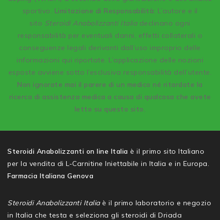
sportivo.
Limitazione di Responsabilità:
L’autore e il
sito
Steroidi Anabolizzanti Italia
declinano ogni
responsabilità per eventuali danni, effetti collaterali o
conseguenze legali derivanti dall’uso improprio delle
informazioni qui riportate. L’applicazione delle nozioni
esposte avviene sotto l’esclusiva responsabilità dell’utente.
Non ignorate mai il parere di un medico né ritardate la
ricerca di assistenza medica a causa di qualcosa che avete
letto su questo sito.
Steroidi Anabolizzanti on line Italia
è il primo sito Italiano
per la vendita di L-Carnitine Iniettabile in Italia e in Europa.
Farmacia Italiana Genova
Steroidi Anabolizzanti Italia
è il primo laboratorio e negozio
in Italia che testa e seleziona gli steroidi di Driada