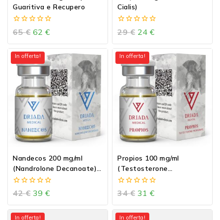
Guaritiva e Recupero
Cialis)
0
0
65
€
62
€
29
€
24
€
out
out
of
of
5
5
In offerta!
In offerta!
Nandecos 200 mg/ml
Propios 100 mg/ml
(Nandrolone Decanoate)
(Testosterone
10ml vial
Propionato) 10ml vial
0
0
42
€
39
€
34
€
31
€
out
out
of
of
5
5
In offerta!
In offerta!