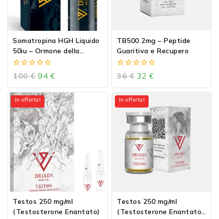
Somatropina HGH Liquido
TB500 2mg – Peptide
50iu – Ormone della
Guaritiva e Recupero
crescita – GH liquido già
ricostruito
0
0
100
€
94
€
36
€
32
€
out
out
of
of
5
5
In offerta!
In offerta!
Testos 250 mg/ml
Testos 250 mg/ml
(Testosterone Enantato)
(Testosterone Enantato)