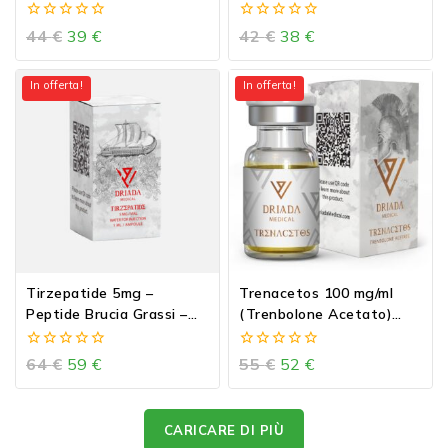
10ml vial
0
0
44
€
39
€
42
€
38
€
out
out
of
of
5
5
In offerta!
In offerta!
Tirzepatide 5mg –
Trenacetos 100 mg/ml
Peptide Brucia Grassi –
(Trenbolone Acetato)
Mounjaro
10ml vial
0
0
64
€
59
€
55
€
52
€
out
out
of
of
5
5
CARICARE DI PIÙ