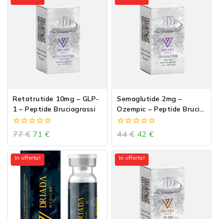
Retatrutide 10mg – GLP-
Semaglutide 2mg –
1 – Peptide Bruciagrassi
Ozempic – Peptide Brucia
Grassi
0
0
77
€
71
€
44
€
42
€
out
out
of
of
5
5
In offerta!
In offerta!