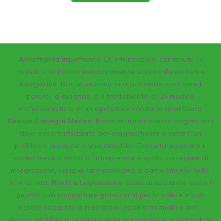
A
vvertenza Importante
: Le informazioni contenute in
questo sito hanno
esclusivamente scopo informativo e
divulgativo
. Non intendono in alcun modo sostituire il
parere, la diagnosi o il trattamento di un medico
professionista o di un operatore sanitario qualificato.
Nessun Consiglio Medico:
Il contenuto di questa pagina non
deve essere utilizzato per diagnosticare o curare un
problema di salute o una malattia. Consultate sempre il
vostro medico prima di intraprendere qualsiasi regime di
integrazione, terapia farmacologica o cambiamento nello
stile di vita.
Rischi e Legislazione:
L’uso di sostanze come i
peptidi può comportare gravi rischi per la salute e può
essere soggetto a restrizioni legali o normative anti-
doping (WADA) a seconda della giurisdizione e dell’ambito