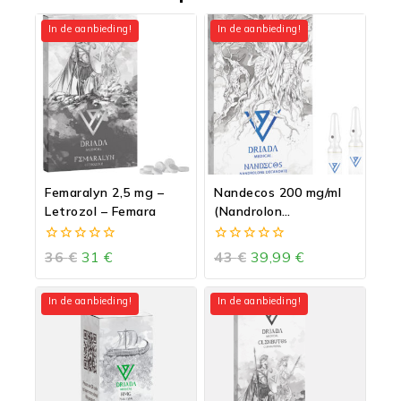
In de aanbieding!
In de aanbieding!
Femaralyn 2,5 mg –
Nandecos 200 mg/ml
Letrozol – Femara
(Nandrolon
Decanoaat-Deca
Durabolin)
0
0
36
€
31
€
43
€
39,99
€
van
van
5
5
In de aanbieding!
In de aanbieding!