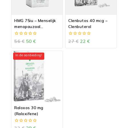
HMG 75iu – Menselijk
Clenbutos 40 mcg –
menopauzaal
Clenbuterol
gonadotropine
0
0
56
€
50
€
27
€
22
€
van
van
5
5
In de aanbieding!
Raloxos 30 mg
(Raloxifene)
0