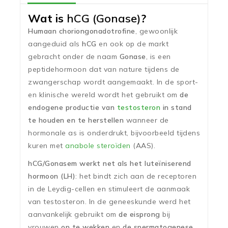
Wat is
hCG (Gonase)
?
Humaan choriongonadotrofine
, gewoonlijk
aangeduid als
hCG
en ook op de markt
gebracht onder de naam
Gonase
, is een
peptidehormoon dat van nature tijdens de
zwangerschap wordt aangemaakt. In de sport-
en klinische wereld wordt het gebruikt om
de
endogene productie van
testosteron
in stand
te houden en te herstellen
wanneer de
hormonale as is onderdrukt, bijvoorbeeld tijdens
kuren met
anabole
steroïden
(AAS).
hCG/Gonasem werkt net als het luteïniserend
hormoon (LH)
: het bindt zich aan de receptoren
in de Leydig-cellen en stimuleert de aanmaak
van testosteron. In de geneeskunde werd het
aanvankelijk gebruikt om
de eisprong
bij
vrouwen
op te wekken
en
de spermatogenese