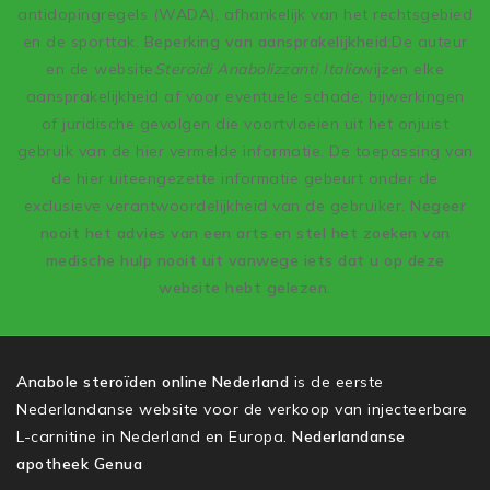
antidopingregels (WADA), afhankelijk van het rechtsgebied
en de sporttak.
Beperking van aansprakelijkheid:
De auteur
en de website
Steroidi Anabolizzanti Italia
wijzen elke
aansprakelijkheid af voor eventuele schade, bijwerkingen
of juridische gevolgen die voortvloeien uit het onjuist
gebruik van de hier vermelde informatie. De toepassing van
de hier uiteengezette informatie gebeurt onder de
exclusieve verantwoordelijkheid van de gebruiker.
Negeer
nooit het advies van een arts en stel het zoeken van
medische hulp nooit uit vanwege iets dat u op deze
website hebt gelezen.
Anabole steroïden online Nederland
is de eerste
Nederlandanse website voor de verkoop van injecteerbare
L-carnitine in Nederland en Europa.
Nederlandanse
apotheek Genua