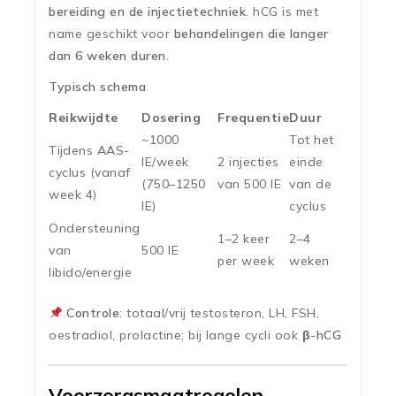
bereiding en de injectietechniek
. hCG is met
name geschikt voor
behandelingen die langer
dan 6 weken duren
.
Typisch schema
Reikwijdte
Dosering
Frequentie
Duur
~1000
Tot het
Tijdens AAS-
IE/week
2 injecties
einde
cyclus (vanaf
(750–1250
van 500 IE
van de
week 4)
IE)
cyclus
Ondersteuning
1–2 keer
2–4
van
500 IE
per week
weken
libido/energie
Controle
: totaal/vrij testosteron, LH, FSH,
oestradiol, prolactine; bij lange cycli ook
β-hCG
Voorzorgsmaatregelen