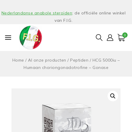
Nederlandanse anabole steroïden
: de officiële online winkel
van F.I.G.
0
Home
/
Al onze producten
/
Peptiden
/
HCG 5000iu –
Humaan choriongonadotrofine – Gonase