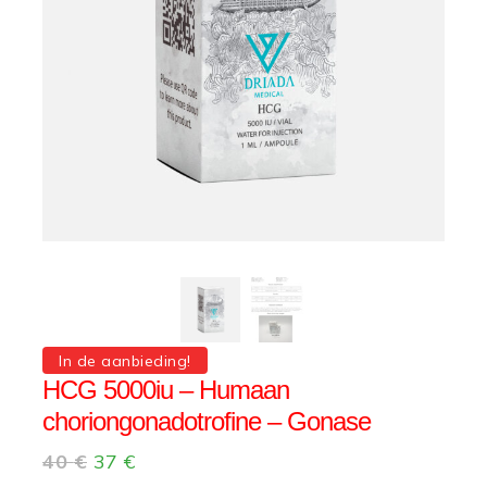
In de aanbieding!
HCG 5000iu – Humaan
choriongonadotrofine – Gonase
40
€
37
€