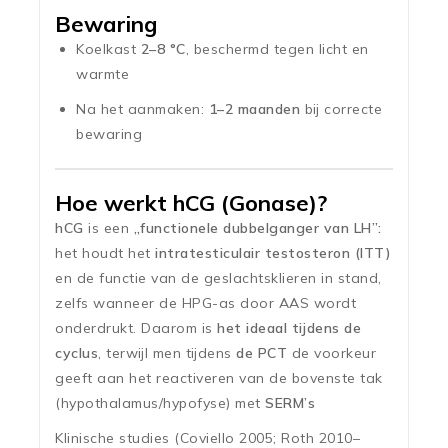
Bewaring
Koelkast
2–8 °C
, beschermd tegen licht en
warmte
Na het aanmaken:
1–2 maanden
bij correcte
bewaring
Hoe werkt hCG (Gonase)?
hCG
is een
„functionele dubbelganger van LH”:
het houdt het
intratesticulair testosteron (ITT)
en de functie van de geslachtsklieren in stand,
zelfs wanneer de HPG-as door AAS wordt
onderdrukt. Daarom is
het ideaal tijdens de
cyclus
, terwijl men tijdens
de PCT
de voorkeur
geeft aan het reactiveren van de bovenste tak
(hypothalamus/hypofyse) met
SERM’s
Klinische studies (Coviello 2005; Roth 2010–