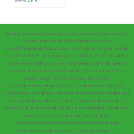
32
€
29
€
van
5
Belangrijke waarschuwing
: De informatie op deze website
is
uitsluitend bedoeld ter informatie en voor
voorlichtingsdoeleinden
. Deze informatie is op geen enkele
wijze bedoeld als vervanging voor het advies, de diagnose
of de behandeling door een arts of een gekwalificeerde
zorgverlener.
Geen medisch advies:
De inhoud van deze
pagina mag niet worden gebruikt om een
gezondheidsprobleem of ziekte te diagnosticeren of te
behandelen. Raadpleeg altijd uw arts voordat u begint met
een supplementenkuur, medicamenteuze behandeling of
verandering in levensstijl.
Risico's en wetgeving:
Het gebruik
van stoffen zoals peptiden kan ernstige
gezondheidsrisico's met zich meebrengen en kan
onderworpen zijn aan wettelijke beperkingen of