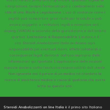
vostro medico prima di intraprendere qualsiasi regime di
integrazione, terapia farmacologica o cambiamento nello
stile di vita.
Rischi e Legislazione:
L’uso di sostanze come i
peptidi può comportare gravi rischi per la salute e può
essere soggetto a restrizioni legali o normative anti-
doping (WADA) a seconda della giurisdizione e dell’ambito
sportivo.
Limitazione di Responsabilità:
L’autore e il
sito
Steroidi Anabolizzanti Italia
declinano ogni
responsabilità per eventuali danni, effetti collaterali o
conseguenze legali derivanti dall’uso improprio delle
informazioni qui riportate. L’applicazione delle nozioni
esposte avviene sotto l’esclusiva responsabilità dell’utente.
Non ignorate mai il parere di un medico né ritardate la
ricerca di assistenza medica a causa di qualcosa che avete
letto su questo sito.
Steroidi Anabolizzanti on line Italia
è il primo sito Italiano