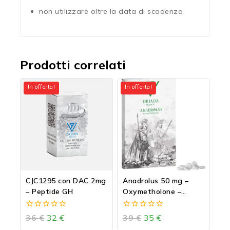
non utilizzare oltre la data di scadenza
Prodotti correlati
In offerta!
In offerta!
CJC1295 con DAC 2mg
Anadrolus 50 mg –
– Peptide GH
Oxymetholone –
Anadrol
0
0
36
€
32
€
39
€
35
€
out
out