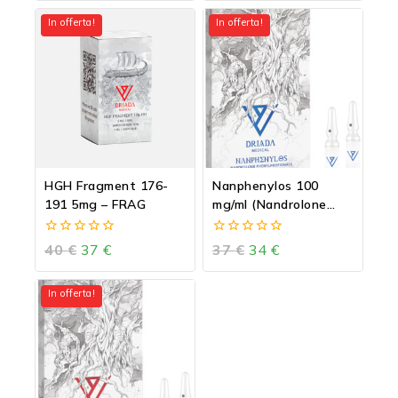
of
of
5
5
In offerta!
In offerta!
HGH Fragment 176-
Nanphenylos 100
191 5mg – FRAG
mg/ml (Nandrolone
Fenilpropionato-NPP)
0
0
40
€
37
€
37
€
34
€
out
out
of
of
5
5
In offerta!