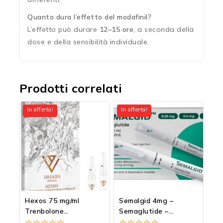
Quanto dura l’effetto del modafinil?
L’effetto può durare
12–15 ore
, a seconda della
dose e della sensibilità individuale.
Prodotti correlati
In offerta!
In offerta!
Hexos 75 mg/ml
Semalgid 4mg –
Trenbolone
Semaglutide –
Esaidrobenzilcarbonato
Ozempic in penna