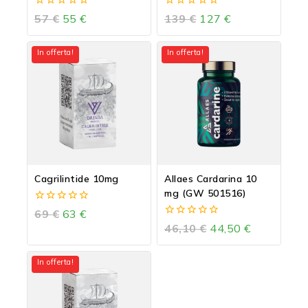
Parabolan
0
0
57
€
55
€
139
€
127
€
out
out
of
of
5
5
In offerta!
In offerta!
Cagrilintide 10mg
Allaes Cardarina 10
mg (GW 501516)
0
69
€
63
€
out
0
46,10
€
44,50
€
of
out
5
of
5
In offerta!