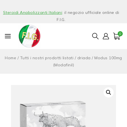
Steroidi Anabolizzanti Italiani
: il negozio ufficiale online di
F.I.G.
0
Home
/
Tutti i nostri prodotti listati
/
driada
/
Modus 100mg
(Modafinil)