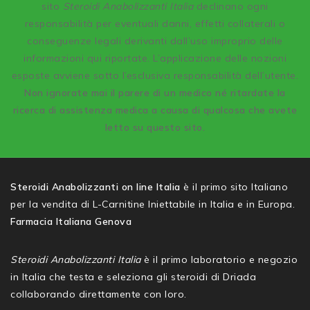
sito
Steroidi Anabolizzanti Italia
declinano ogni
responsabilità per eventuali danni, effetti collaterali o
conseguenze legali derivanti dall’uso improprio delle
informazioni qui riportate. L’applicazione delle nozioni
esposte avviene sotto l’esclusiva responsabilità dell’utente.
Non ignorate mai il parere di un medico né ritardate la
ricerca di assistenza medica a causa di qualcosa che avete
letto su questo sito.
Steroidi Anabolizzanti on line Italia
è il primo sito Italiano
per la vendita di L-Carnitine Iniettabile in Italia e in Europa.
Farmacia Italiana Genova
Steroidi Anabolizzanti Italia
è il primo laboratorio e negozio
in Italia che testa e seleziona gli steroidi di Driada
collaborando direttamente con loro.