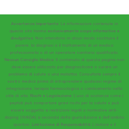
A
vvertenza Importante
: Le informazioni contenute in
questo sito hanno
esclusivamente scopo informativo e
divulgativo
. Non intendono in alcun modo sostituire il
parere, la diagnosi o il trattamento di un medico
professionista o di un operatore sanitario qualificato.
Nessun Consiglio Medico:
Il contenuto di questa pagina non
deve essere utilizzato per diagnosticare o curare un
problema di salute o una malattia. Consultate sempre il
vostro medico prima di intraprendere qualsiasi regime di
integrazione, terapia farmacologica o cambiamento nello
stile di vita.
Rischi e Legislazione:
L’uso di sostanze come i
peptidi può comportare gravi rischi per la salute e può
essere soggetto a restrizioni legali o normative anti-
doping (WADA) a seconda della giurisdizione e dell’ambito
sportivo.
Limitazione di Responsabilità:
L’autore e il