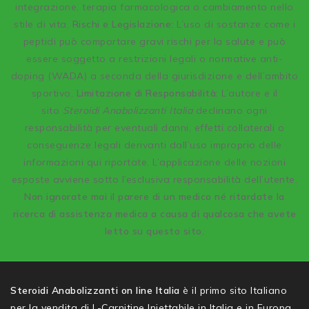
integrazione, terapia farmacologica o cambiamento nello
stile di vita.
Rischi e Legislazione:
L’uso di sostanze come i
peptidi può comportare gravi rischi per la salute e può
essere soggetto a restrizioni legali o normative anti-
doping (WADA) a seconda della giurisdizione e dell’ambito
sportivo.
Limitazione di Responsabilità:
L’autore e il
sito
Steroidi Anabolizzanti Italia
declinano ogni
responsabilità per eventuali danni, effetti collaterali o
conseguenze legali derivanti dall’uso improprio delle
informazioni qui riportate. L’applicazione delle nozioni
esposte avviene sotto l’esclusiva responsabilità dell’utente.
Non ignorate mai il parere di un medico né ritardate la
ricerca di assistenza medica a causa di qualcosa che avete
letto su questo sito.
Steroidi Anabolizzanti on line Italia
è il primo sito Italiano
per la vendita di L-Carnitine Iniettabile in Italia e in Europa.