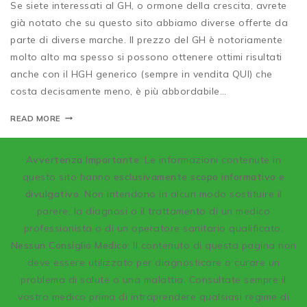
Se siete interessati al GH, o ormone della crescita, avrete
già notato che su questo sito abbiamo diverse offerte da
parte di diverse marche. Il prezzo del GH è notoriamente
molto alto ma spesso si possono ottenere ottimi risultati
anche con il HGH generico (sempre in vendita QUI) che
costa decisamente meno, è più abbordabile…
READ MORE
A
vvertenza Importante
: Le informazioni contenute in
questo sito hanno
esclusivamente scopo informativo e
divulgativo
. Non intendono in alcun modo sostituire il
parere, la diagnosi o il trattamento di un medico
professionista o di un operatore sanitario qualificato.
Nessun Consiglio Medico:
Il contenuto di questa pagina non
deve essere utilizzato per diagnosticare o curare un
problema di salute o una malattia. Consultate sempre il
vostro medico prima di intraprendere qualsiasi regime di