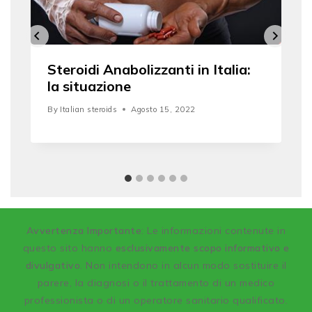
Steroidi Anabolizzanti in Italia:
la situazione
By
Italian steroids
Agosto 15, 2022
A
vvertenza Importante
: Le informazioni contenute in
questo sito hanno
esclusivamente scopo informativo e
divulgativo
. Non intendono in alcun modo sostituire il
parere, la diagnosi o il trattamento di un medico
professionista o di un operatore sanitario qualificato.