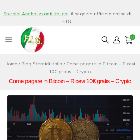
Steroidi Anabolizzanti Italiani
: il negozio ufficiale online di
F.I.G.
0
Home
/
Blog Steroidi Italia
/
Come pagare in Bitcoin – Ricevi
10€ gratis – Crypto
Come pagare in Bitcoin – Ricevi 10€ gratis – Crypto