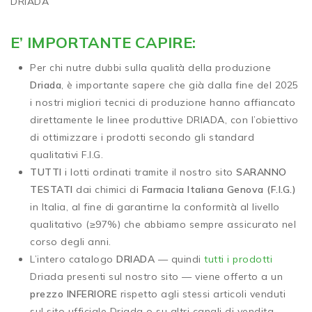
DRIADA
E’ IMPORTANTE CAPIRE:
Per chi nutre dubbi sulla qualità della produzione
Driada
, è importante sapere che già dalla fine del 2025
i nostri migliori tecnici di produzione hanno affiancato
direttamente le linee produttive DRIADA, con l’obiettivo
di ottimizzare i prodotti secondo gli standard
qualitativi F.I.G.
TUTTI
i lotti ordinati tramite il nostro sito
SARANNO
TESTATI
dai chimici di
Farmacia Italiana Genova (F.I.G.)
in Italia, al fine di garantirne la conformità al livello
qualitativo (≥97%) che abbiamo sempre assicurato nel
corso degli anni.
L’intero catalogo
DRIADA
— quindi
tutti i prodotti
Driada presenti sul nostro sito — viene offerto a un
prezzo INFERIORE
rispetto agli stessi articoli venduti
sul sito ufficiale Driada o su altri canali di vendita.