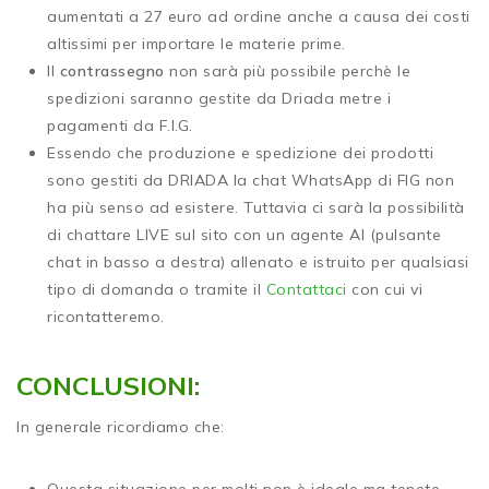
aumentati a 27 euro ad ordine anche a causa dei costi
altissimi per importare le materie prime.
Il
contrassegno
non sarà più possibile perchè le
spedizioni saranno gestite da Driada metre i
pagamenti da F.I.G.
Essendo che produzione e spedizione dei prodotti
sono gestiti da DRIADA la chat WhatsApp di FIG non
ha più senso ad esistere. Tuttavia ci sarà la possibilità
di chattare LIVE sul sito con un agente AI (pulsante
chat in basso a destra) allenato e istruito per qualsiasi
tipo di domanda o tramite il
Contattaci
con cui vi
ricontatteremo.
CONCLUSIONI:
In generale ricordiamo che:
Questa situazione per molti non è ideale ma tenete