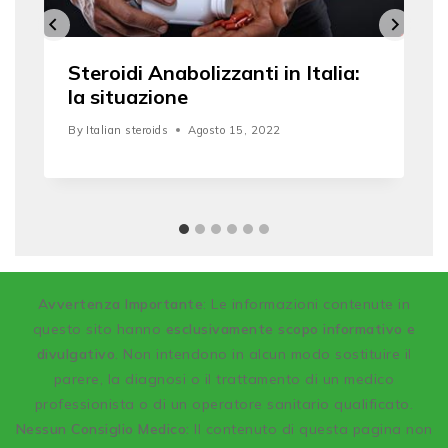
Steroidi Anabolizzanti in Italia:
la situazione
By
Italian steroids
Agosto 15, 2022
A
vvertenza Importante
: Le informazioni contenute in
questo sito hanno
esclusivamente scopo informativo e
divulgativo
. Non intendono in alcun modo sostituire il
parere, la diagnosi o il trattamento di un medico
professionista o di un operatore sanitario qualificato.
Nessun Consiglio Medico:
Il contenuto di questa pagina non