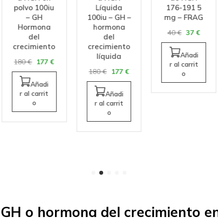
polvo 100iu
Líquida
176-191 5
– GH
100iu – GH –
mg – FRAG
Hormona
hormona
40
€
37
€
del
del
crecimiento
crecimiento
Añadi
líquida
180
€
177
€
r al carrit
180
€
177
€
o
Añadi
r al carrit
Añadi
o
r al carrit
o
GH o hormona del crecimiento e