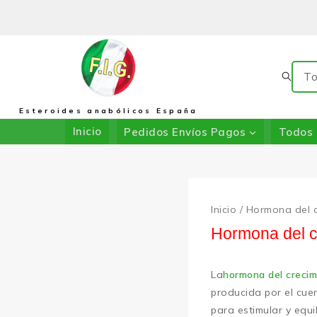
La Tienda De F.I.G.: En Colaboración Con DRIADA SHOP
Esteroides anabólicos España
Inicio
Pedidos Envíos Pagos
Todos 
Inicio
/
Hormona del c
Hormona del c
La
hormona del crecim
producida por el cue
para estimular y equi