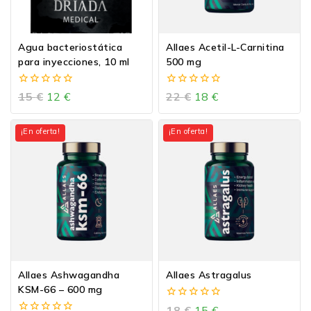
Agua bacteriostática
Allaes Acetil-L-Carnitina
para inyecciones, 10 ml
500 mg
0
0
15
€
12
€
22
€
18
€
de
de
5
5
¡En oferta!
¡En oferta!
Allaes Ashwagandha
Allaes Astragalus
KSM-66 – 600 mg
0
18
€
15
€