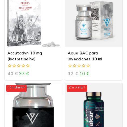
Accutadyn 10 mg
Agua BAC para
(isotretinoína)
inyecciones 10 ml
0
0
40
€
37
€
12
€
10
€
de
de
5
5
¡En oferta!
¡En oferta!