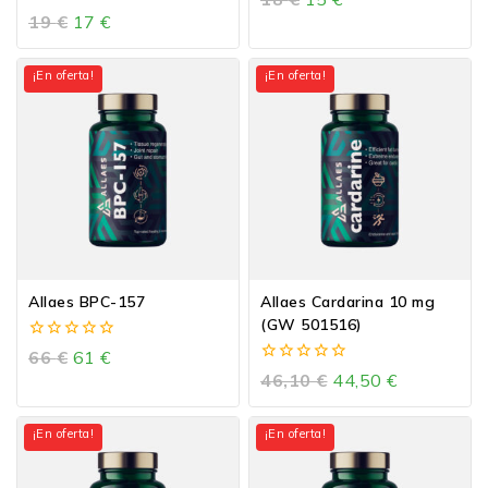
de
0
19
€
17
€
5
de
5
¡En oferta!
¡En oferta!
Allaes BPC-157
Allaes Cardarina 10 mg
(GW 501516)
0
66
€
61
€
de
0
46,10
€
44,50
€
5
de
5
¡En oferta!
¡En oferta!