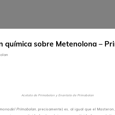
n química sobre Metenolona – Pr
Acetato de Primobolan y Enantato de Primobolan
rmona
del Primobolan
, precisamente) es, al igual que el Masteron