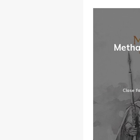
Metha
Clase f