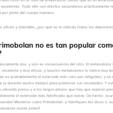
rada como en la fase de preparación (dado que es un esteroid
 excelentes. Todo ello con efectos secundarios prácticamente n
ta por parte del cuerpo humano.
e, eficaz y tolerable, ¿por qué no lo utilizan todos los deportist
rimobolan no es tan popular com
?
sicamente dos, y uno es consecuencia del otro. El metenolona 
 excelente y muy eficaz, y nuestro metabolismo lo tolera muy bi
olan es probablemente el esteroide más caro por miligramo, y se
e (y durante mucho tiempo) para potenciar sus resultados. Y est
 elevado precio y a los largos plazos que hay que esperar para 
lemente el esteroide más falsificado que existe. De hecho, ocu
s vendan Masteron como Primobolan, o falsifiquen las dosis o, 
plemente aceite estéril!