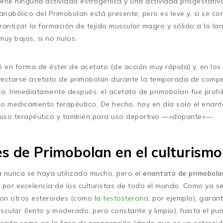
tiene ninguna actividad estrogénica y una actividad progestativ
o anabólico del Primobolan está presente, pero es leve y, si se c
antizar la formación de tejido muscular magro y sólido a lo lar
uy bajos, si no nulos.
 en forma de éster de acetato (de acción muy rápida) y, en los 
nyectarse acetato de primobolan durante la temporada de compe
to. Inmediatamente después, el acetato de primobolan fue prohib
o medicamento terapéutico. De hecho, hoy en día solo el enan
 uso terapéutico y también para uso deportivo —«dopante»—.
es de Primobolan en el culturismo
 nunca se haya utilizado mucho, pero el
enantato de primobola
por excelencia de los culturistas de todo el mundo. Como ya 
on otros esteroides (como la
testosterona
, por ejemplo), garan
ular (lento y moderado, pero constante y limpio), hasta el pun