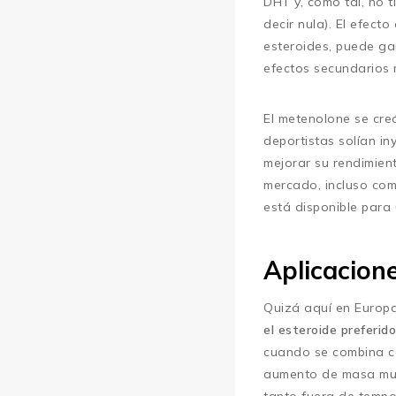
DHT y, como tal, no 
decir nula). El efect
esteroides, puede gar
efectos secundarios m
El metenolone se creó
deportistas solían i
mejorar su rendimien
mercado, incluso com
está disponible para
Aplicacion
Quizá aquí en Europa
el esteroide preferido
cuando se combina c
aumento de masa musc