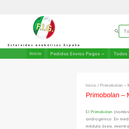
La Tienda De F.I.G.: En Colaboración Con DRIADA SHOP
Esteroides anabólicos España
Inicio
Pedidos Envíos Pagos
Todos 
Inicio
/
Primobolan –
Primobolan – 
El
Primobolan
(nombre
androgénico. En medic
médula ósea, mientra