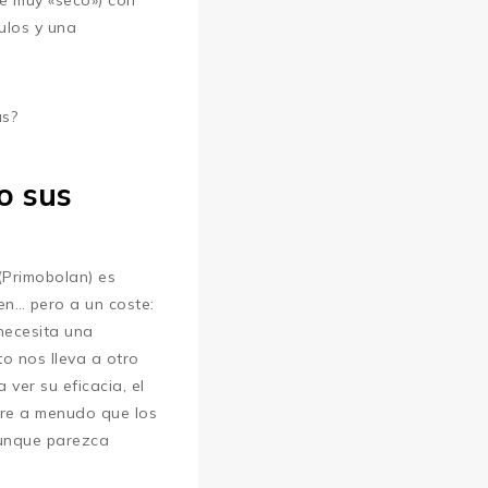
e muy «seco») con
ulos y una
as?
o sus
(Primobolan) es
en… pero a un coste:
 necesita una
o nos lleva a otro
ver su eficacia, el
rre a menudo que los
aunque parezca