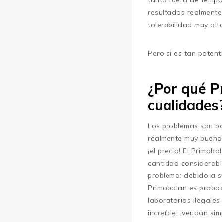
tanto fuera de tempo
resultados realmente
tolerabilidad muy al
Pero si es tan potent
¿Por qué P
cualidades
Los problemas son bá
realmente muy bueno,
¡el precio! El Primob
cantidad considerabl
problema: debido a su
Primobolan es probab
laboratorios ilegale
increíble, ¡vendan sim