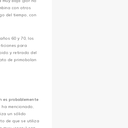
a muy baja (por no
ombina con otros
go del tiempo, con
años 60 y 70, los
ticiones para
ido y retirado del
tato de primobolan
n es probablemente
se ha mencionado,
tiza un sólido
to de que se utiliza