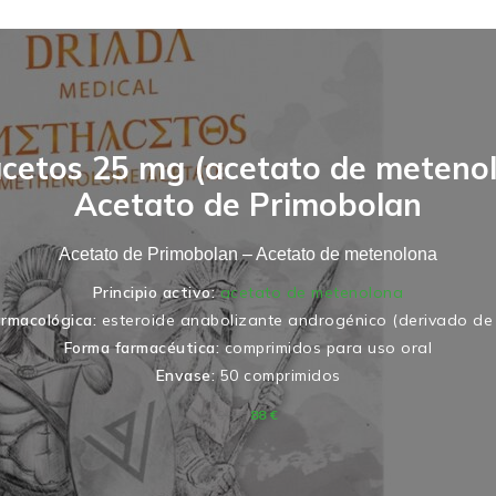
cetos 25 mg (acetato de metenol
Acetato de Primobolan
Acetato de Primobolan – Acetato de metenolona
Principio activo:
acetato de metenolona
armacológica:
esteroide anabolizante androgénico (derivado de
Forma farmacéutica:
comprimidos para uso oral
Envase:
50 comprimidos
90
€
88
€