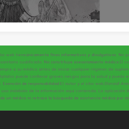
tio web tiene
únicamente fines informativos y divulgativos
. No p
sanitario cualificado.
No constituye asesoramiento médico:
El c
empre a su médico antes de iniciar cualquier régimen de suplem
éptidos puede conllevar graves riesgos para la salud y puede es
o.
Exención de responsabilidad:
El autor y el sitio web
Steroidi Anab
 uso indebido de la información aquí contenida. La aplicación d
de un médico ni retrase la búsqueda de asistencia médica por al