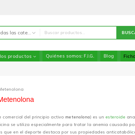
BUSC
los productos
Quiénes somos: F.I.G.
Blog
Fich
 Metenolona
Metenolona
 comercial del principio activo
metenolona
) es un
esteroide
ana
ina se utiliza especialmente para tratar la anemia causada por 
s que en el deporte destaca por sus propiedades anticatabólica