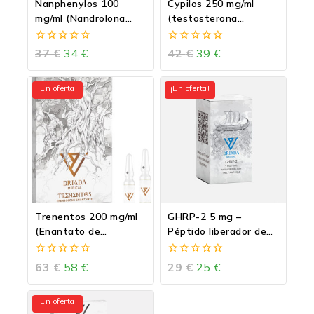
Nanphenylos 100
Cypilos 250 mg/ml
mg/ml (Nandrolona
(testosterona
fenilpropionato-NPP)
cipionato)
0
0
37
€
34
€
42
€
39
€
de
de
5
5
¡En oferta!
¡En oferta!
Trenentos 200 mg/ml
GHRP-2 5 mg –
(Enantato de
Péptido liberador de
trembolona)
GH
0
0
63
€
58
€
29
€
25
€
de
de
5
5
¡En oferta!