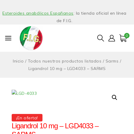
Esteroides anabólicos Españanos
: la tienda oficial en línea
de F.I.G.
0
Inicio
/
Todos nuestros productos listados
/
Sarms
/
Ligandrol 10 mg – LGD4033 – SARMS
¡En oferta!
Ligandrol 10 mg – LGD4033 –