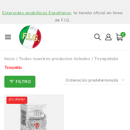
Esteroides anabólicos Españanos
: la tienda oficial en línea
de F.I.G.
0
Inicio
/
Todos nuestros productos listados
/
Tirzepatida
Tirzepatida
FILTRO
¡En oferta!