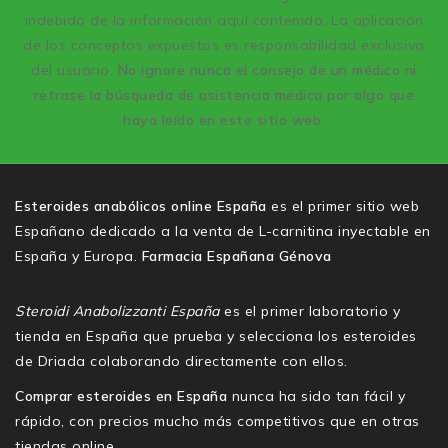
indebido de la información aquí contenida. La aplicación
de los conceptos expuestos es responsabilidad exclusiva
del usuario.
No ignore nunca el consejo de un médico ni
retrase la búsqueda de asistencia médica por algo que
haya leído en este sitio web.
Esteroides anabólicos online España
es el primer sitio web
Españano dedicado a la venta de L-carnitina inyectable en
España y Europa.
Farmacia Españana Génova
Steroidi Anabolizzanti España
es el primer laboratorio y
tienda en España que prueba y selecciona los esteroides
de Driada colaborando directamente con ellos.
Comprar esteroides en España
nunca ha sido tan fácil y
rápido, con precios mucho más competitivos que en otras
tiendas online.