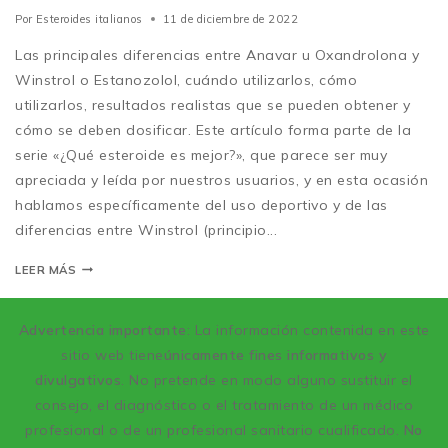
Por
Esteroides italianos
11 de diciembre de 2022
Las principales diferencias entre Anavar u Oxandrolona y
Winstrol o Estanozolol, cuándo utilizarlos, cómo
utilizarlos, resultados realistas que se pueden obtener y
cómo se deben dosificar. Este artículo forma parte de la
serie «¿Qué esteroide es mejor?», que parece ser muy
apreciada y leída por nuestros usuarios, y en esta ocasión
hablamos específicamente del uso deportivo y de las
diferencias entre Winstrol (principio...
LEER MÁS
Advertencia importante
: La información contenida en este
sitio web tiene
únicamente fines informativos y
divulgativos
. No pretende en modo alguno sustituir el
consejo, el diagnóstico o el tratamiento de un médico
profesional o de un profesional sanitario cualificado.
No