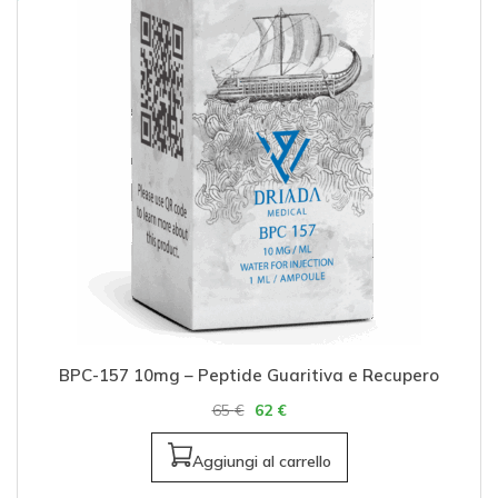
Tirzepatide 5mg – Peptide Brucia Grassi –
Mounjaro
64
€
59
€
Aggiungi al carrello