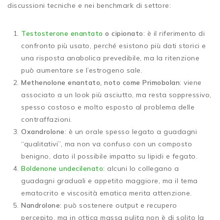
discussioni tecniche e nei benchmark di settore:
Testosterone enantato
o cipionato
: è il riferimento di
confronto più usato, perché esistono più dati storici e
una risposta anabolica prevedibile, ma la ritenzione
può aumentare se l’estrogeno sale.
Methenolone enantato, noto come Primobolan
: viene
associato a un look più asciutto, ma resta soppressivo,
spesso costoso e molto esposto al problema delle
contraffazioni.
Oxandrolone
: è un orale spesso legato a guadagni
“qualitativi”, ma non va confuso con un composto
benigno, dato il possibile impatto su lipidi e fegato.
Boldenone undecilenato
: alcuni lo collegano a
guadagni graduali e appetito maggiore, ma il tema
ematocrito e viscosità ematica merita attenzione.
Nandrolone
: può sostenere output e recupero
percepito, ma in ottica massa pulita non è di solito la