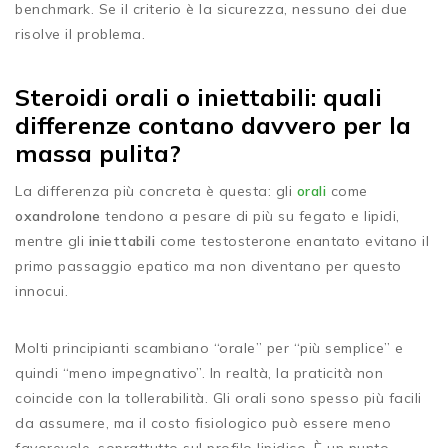
benchmark. Se il criterio è la sicurezza, nessuno dei due
risolve il problema.
Steroidi orali o iniettabili: quali
differenze contano davvero per la
massa pulita?
La differenza più concreta è questa: gli
orali
come
oxandrolone
tendono a pesare di più su fegato e lipidi,
mentre gli
iniettabili
come testosterone enantato evitano il
primo passaggio epatico ma non diventano per questo
innocui.
Molti principianti scambiano “orale” per “più semplice” e
quindi “meno impegnativo”. In realtà, la praticità non
coincide con la tollerabilità. Gli orali sono spesso più facili
da assumere, ma il costo fisiologico può essere meno
favorevole, soprattutto sul profilo lipidico. È un punto