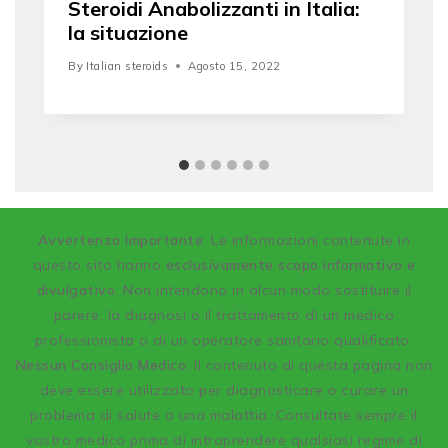
Steroidi Anabolizzanti in Italia:
la situazione
By
Italian steroids
Agosto 15, 2022
A
vvertenza Importante
: Le informazioni contenute in
questo sito hanno
esclusivamente scopo informativo e
divulgativo
. Non intendono in alcun modo sostituire il
parere, la diagnosi o il trattamento di un medico
professionista o di un operatore sanitario qualificato.
Nessun Consiglio Medico:
Il contenuto di questa pagina non
deve essere utilizzato per diagnosticare o curare un
problema di salute o una malattia. Consultate sempre il
vostro medico prima di intraprendere qualsiasi regime di