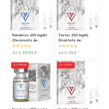
Nandecos 200 mg/ml
Testos 250 mg/ml
(Decanoato de
(Enantato de
nandrolona-Deca
testosterona)
Durabolin)
0
0
43
€
39,99
€
44
€
39
€
de
de
5
5
¡En oferta!
¡En oferta!