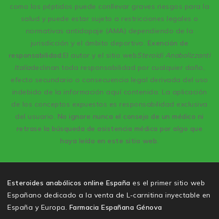
como los péptidos puede conllevar graves riesgos para la
salud y puede estar sujeto a restricciones legales o
normativas antidopaje (AMA) dependiendo de la
jurisdicción y el ámbito deportivo.
Exención de
responsabilidad:
El autor y el sitio web
Steroidi Anabolizzanti
Italia
declinan toda responsabilidad por cualquier daño,
efecto secundario o consecuencia legal derivada del uso
indebido de la información aquí contenida. La aplicación
de los conceptos expuestos es responsabilidad exclusiva
del usuario.
No ignore nunca el consejo de un médico ni
retrase la búsqueda de asistencia médica por algo que
haya leído en este sitio web.
Esteroides anabólicos online España
es el primer sitio web
Españano dedicado a la venta de L-carnitina inyectable en
España y Europa.
Farmacia Españana Génova