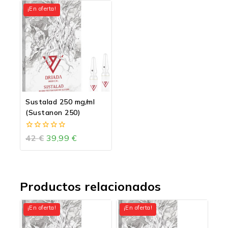
¡En oferta!
Sustalad 250 mg/ml
(Sustanon 250)
0
42
€
39,99
€
de
5
Productos relacionados
¡En oferta!
¡En oferta!