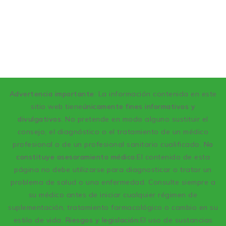
Advertencia importante
: La información contenida en este
sitio web tiene
únicamente fines informativos y
divulgativos
. No pretende en modo alguno sustituir el
consejo, el diagnóstico o el tratamiento de un médico
profesional o de un profesional sanitario cualificado.
No
constituye asesoramiento médico:
El contenido de esta
página no debe utilizarse para diagnosticar o tratar un
problema de salud o una enfermedad. Consulte siempre a
su médico antes de iniciar cualquier régimen de
suplementación, tratamiento farmacológico o cambio en su
estilo de vida.
Riesgos y legislación:
El uso de sustancias