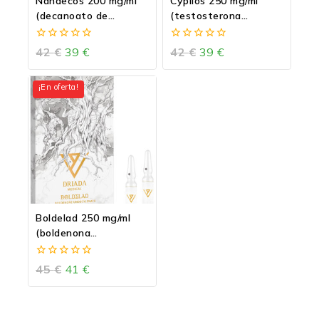
Nandecos 200 mg/ml
Cypilos 250 mg/ml
(decanoato de
(testosterona
nandrolona) vial de 10
cipionato)
ml
0
0
42
€
39
€
42
€
39
€
de
de
5
5
¡En oferta!
Boldelad 250 mg/ml
(boldenona
undecilenato-EQ)
0
45
€
41
€
de
5