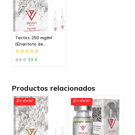
Testos 250 mg/ml
(Enantato de
testosterona)
0
44
€
39
€
de
5
Productos relacionados
¡En oferta!
¡En oferta!