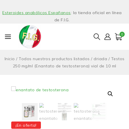
Esteroides anabólicos Españanos
: la tienda oficial en línea
de F.I.G.
0
Inicio
/
Todos nuestros productos listados
/
driada
/
Testos
250 mg/ml (Enantato de testosterona) vial de 10 ml
¡En oferta!