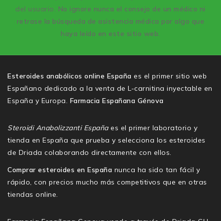
del usuario.
No ignore nunca el consejo de un médico ni
retrase la búsqueda de asistencia médica por algo que
haya leído en este sitio web.
Esteroides anabólicos online España
es el primer sitio web
Españano dedicado a la venta de L-carnitina inyectable en
España y Europa.
Farmacia Españana Génova
Steroidi Anabolizzanti España
es el primer laboratorio y
tienda en España que prueba y selecciona los esteroides
de Driada colaborando directamente con ellos.
Comprar esteroides en España
nunca ha sido tan fácil y
rápido, con precios mucho más competitivos que en otras
tiendas online.