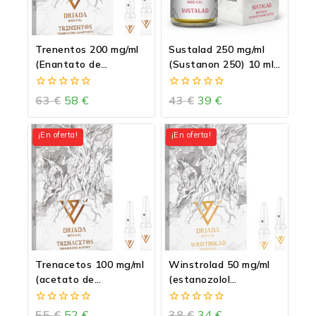
Trenentos 200 mg/ml
Sustalad 250 mg/ml
(Enantato de
(Sustanon 250) 10 ml
trembolona)
vial
0
0
63
€
58
€
43
€
39
€
de
de
5
5
¡En oferta!
¡En oferta!
Trenacetos 100 mg/ml
Winstrolad 50 mg/ml
(acetato de
(estanozolol
trembolona)
inyectable) – Winstrol
0
0
55
€
52
€
38
€
34
€