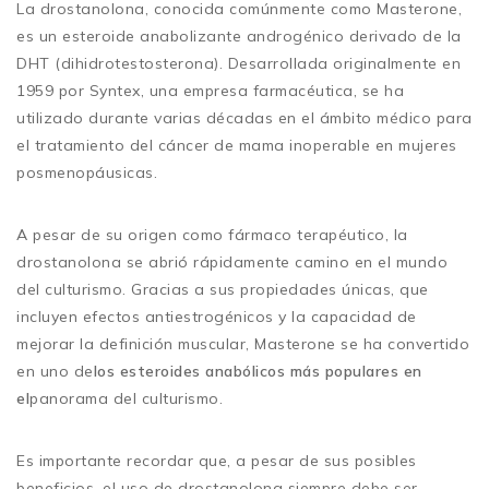
La drostanolona, conocida comúnmente como Masterone,
es un esteroide anabolizante androgénico derivado de la
DHT (dihidrotestosterona). Desarrollada originalmente en
1959 por Syntex, una empresa farmacéutica, se ha
utilizado durante varias décadas en el ámbito médico para
el tratamiento del cáncer de mama inoperable en mujeres
posmenopáusicas.
A pesar de su origen como fármaco terapéutico, la
drostanolona se abrió rápidamente camino en el mundo
del culturismo. Gracias a sus propiedades únicas, que
incluyen efectos antiestrogénicos y la capacidad de
mejorar la definición muscular, Masterone se ha convertido
en uno de
los esteroides anabólicos más populares en
el
panorama del culturismo.
Es importante recordar que, a pesar de sus posibles
beneficios, el uso de drostanolona siempre debe ser