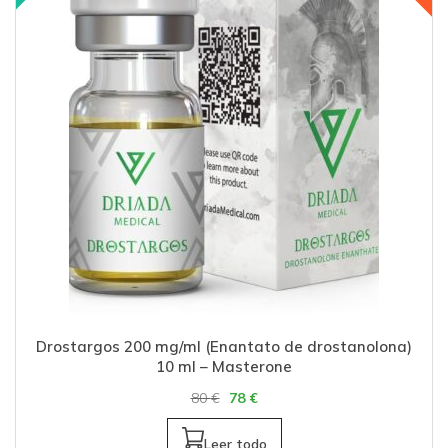
Drostargos 200 mg/ml (Enantato de drostanolona)
10 ml – Masterone
80
€
78
€
Leer todo