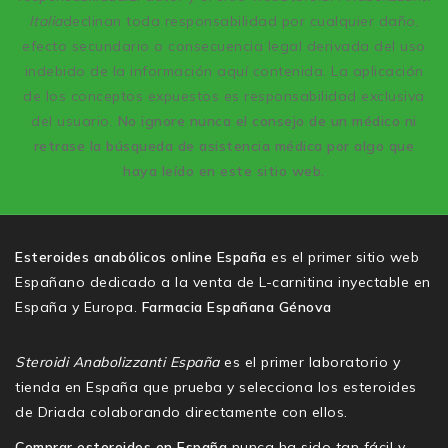
Italia
declinan toda responsabilidad por cualquier daño,
efecto secundario o consecuencia legal derivada del uso
indebido de la información aquí contenida. La aplicación
de los conceptos expuestos es responsabilidad exclusiva
del usuario.
No ignore nunca el consejo de un médico ni
retrase la búsqueda de asistencia médica por algo que
haya leído en este sitio web.
Esteroides anabólicos online España
es el primer sitio web
Españano dedicado a la venta de L-carnitina inyectable en
España y Europa.
Farmacia Españana Génova
Steroidi Anabolizzanti España
es el primer laboratorio y
tienda en España que prueba y selecciona los esteroides
de Driada colaborando directamente con ellos.
Comprar esteroides en España
nunca ha sido tan fácil y