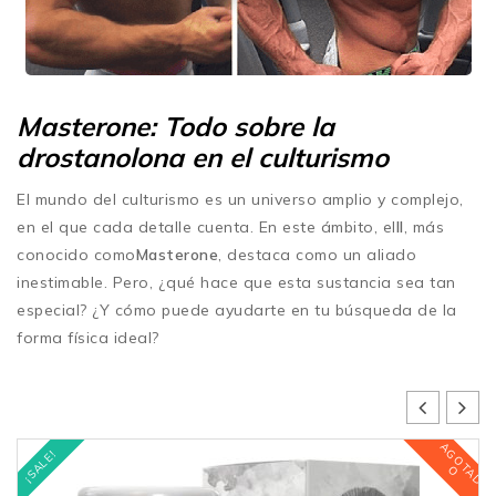
Masterone: Todo sobre la
drostanolona en el culturismo
El mundo del culturismo es un universo amplio y complejo,
en el que cada detalle cuenta. En este ámbito, el
Il
, más
conocido como
Masterone
, destaca como un aliado
inestimable. Pero, ¿qué hace que esta sustancia sea tan
especial? ¿Y cómo puede ayudarte en tu búsqueda de la
forma física ideal?
A
G
O
T
A
D
A
G
O
T
A
D
¡SALE!
O