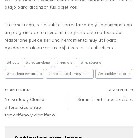
atajo para alcanzar tus objetivos.
En conclusión, si se utiliza correctamente y se combina con
un programa de entrenamiento y una dieta adecuada,
Masterone puede ser una herramienta muy útil para
ayudarte a alcanzar tus objetivos en el culturismo.
#drosta
#drostanolone
#masteron
#masterone
#masterone
enantato
#propionato de
masterone
#esteroides
de corte
ANTERIOR
SIGUIENTE
Nolvadex y Clomid:
Sarms frente a esteroides
diferencias entre
tamoxifeno y clomifeno
Artículos similares