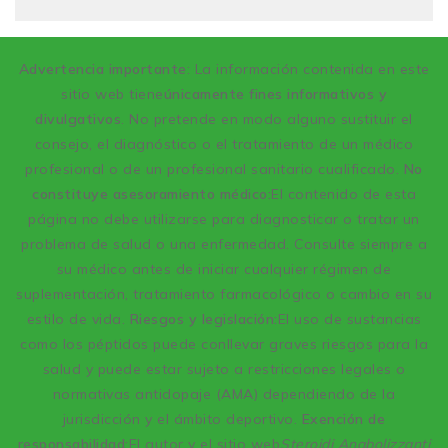
Advertencia importante
: La información contenida en este
sitio web tiene
únicamente fines informativos y
divulgativos
. No pretende en modo alguno sustituir el
consejo, el diagnóstico o el tratamiento de un médico
profesional o de un profesional sanitario cualificado.
No
constituye asesoramiento médico:
El contenido de esta
página no debe utilizarse para diagnosticar o tratar un
problema de salud o una enfermedad. Consulte siempre a
su médico antes de iniciar cualquier régimen de
suplementación, tratamiento farmacológico o cambio en su
estilo de vida.
Riesgos y legislación:
El uso de sustancias
como los péptidos puede conllevar graves riesgos para la
salud y puede estar sujeto a restricciones legales o
normativas antidopaje (AMA) dependiendo de la
jurisdicción y el ámbito deportivo.
Exención de
responsabilidad:
El autor y el sitio web
Steroidi Anabolizzanti