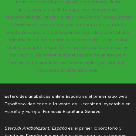
normativas antidopaje (AMA) dependiendo de la
jurisdicción y el ámbito deportivo.
Exención de
responsabilidad:
El autor y el sitio web
Steroidi Anabolizzanti
Italia
declinan toda responsabilidad por cualquier daño,
efecto secundario o consecuencia legal derivada del uso
indebido de la información aquí contenida. La aplicación
de los conceptos expuestos es responsabilidad exclusiva
del usuario.
No ignore nunca el consejo de un médico ni
retrase la búsqueda de asistencia médica por algo que
haya leído en este sitio web.
Esteroides anabólicos online España
es el primer sitio web
Españano dedicado a la venta de L-carnitina inyectable en
España y Europa.
Farmacia Españana Génova
Steroidi Anabolizzanti España
es el primer laboratorio y
tienda en España que prueba y selecciona los esteroides