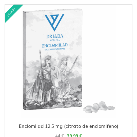
¡SALE!
Enclomilad 12,5 mg (citrato de enclomifeno)
44
€
39,99
€