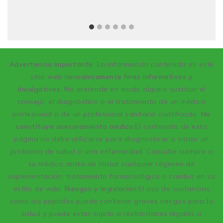
Advertencia importante
: La información contenida en este
sitio web tiene
únicamente fines informativos y
divulgativos
. No pretende en modo alguno sustituir el
consejo, el diagnóstico o el tratamiento de un médico
profesional o de un profesional sanitario cualificado.
No
constituye asesoramiento médico:
El contenido de esta
página no debe utilizarse para diagnosticar o tratar un
problema de salud o una enfermedad. Consulte siempre a
su médico antes de iniciar cualquier régimen de
suplementación, tratamiento farmacológico o cambio en su
estilo de vida.
Riesgos y legislación:
El uso de sustancias
como los péptidos puede conllevar graves riesgos para la
salud y puede estar sujeto a restricciones legales o