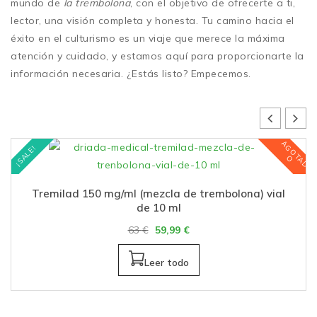
mundo de
la trembolona
, con el objetivo de ofrecerte a ti,
lector, una visión completa y honesta. Tu camino hacia el
éxito en el culturismo es un viaje que merece la máxima
atención y cuidado, y estamos aquí para proporcionarte la
información necesaria. ¿Estás listo? Empecemos.
A
G
O
T
A
D
¡SALE!
O
Tremilad 150 mg/ml (mezcla de trembolona) vial
de 10 ml
63
€
59,99
€
Leer todo