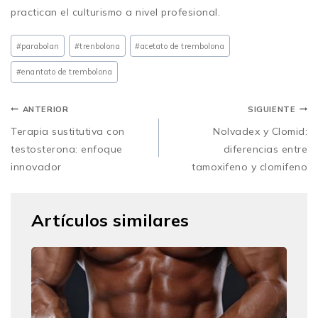
practican el culturismo a nivel profesional.
#parabolan
#trenbolona
#acetato de
trembolona
#enantato de
trembolona
ANTERIOR
SIGUIENTE
Terapia sustitutiva con
Nolvadex y Clomid:
testosterona: enfoque
diferencias entre
innovador
tamoxifeno y clomifeno
Artículos similares