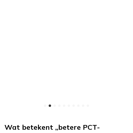
HMG 75iu – Menselijk menopauzaal gonadotropine
56
€
50
€
Toevoegen aan winkelwagen
Wat betekent „betere PCT-