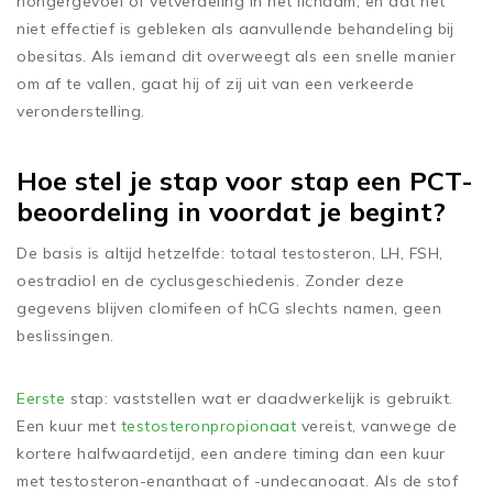
hongergevoel of vetverdeling in het lichaam, en dat het
niet effectief is gebleken als aanvullende behandeling bij
obesitas. Als iemand dit overweegt als een snelle manier
om af te vallen, gaat hij of zij uit van een verkeerde
veronderstelling.
Hoe stel je stap voor stap een PCT-
beoordeling in voordat je begint?
De basis is altijd hetzelfde: totaal testosteron, LH, FSH,
oestradiol en de cyclusgeschiedenis. Zonder deze
gegevens blijven clomifeen of hCG slechts namen, geen
beslissingen.
Eerste
stap: vaststellen wat er daadwerkelijk is gebruikt.
Een kuur met
testosteronpropionaat
vereist, vanwege de
kortere halfwaardetijd, een andere timing dan een kuur
met testosteron-enanthaat of -undecanoaat. Als de stof