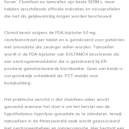
forum’. Clomifeen en tamoxifen zijn beide SERM’s, maar
hebben verschillende officiële indicaties en risicoprofielen
die niet als gelijkwaardig mogen worden beschouwd.
Clomid bevat volgens de FDA-bijsluiter 50 mg
clomifeencitraat per tablet en is geïndiceerd voor patiënten
met anovulatie die zwanger willen worden. Tamoxifen
wordt in de FDA-bijsluiter van SOLTAMOX beschreven als
een oestrogeenmodulator die is geïndiceerd bij ER-
positieve gemetastaseerde borstkanker. Geen van beide is
oorspronkelijk ontwikkeld als ‘PCT-middel voor
bodybuilding’.
Het praktische verschil is dat clomifeen vaker wordt
genoemd wanneer het doel is om het herstel van de
hypothalamus-hypofyse-gonadale as te stimuleren, terwijl
tamoxifeen in de fitnesswereld vaak wordt geassocieerd
met oestrogeenbeheer en gynaecomastie. Hier bestaat een